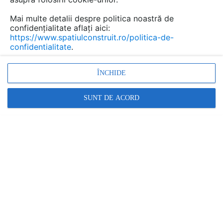
Mai multe detalii despre politica noastră de
confidențialitate aflați aici:
https://www.spatiulconstruit.ro/politica-de-
confidentialitate
.
ÎNCHIDE
SUNT DE ACORD
Promovați-vă produsele și serviciile pe
SpatiulConstruit.ro!