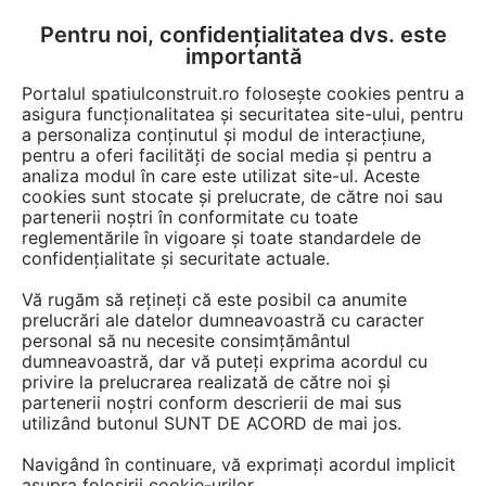
Pentru noi, confidențialitatea dvs. este
FĂ-ȚI CONT
LOGIN
importantă
CUM SE FACE
Portalul spatiulconstruit.ro folosește cookies pentru a
asigura funcționalitatea și securitatea site-ului, pentru
a personaliza conținutul și modul de interacțiune,
pentru a oferi facilități de social media și pentru a
analiza modul în care este utilizat site-ul. Aceste
Video
EȘTI AICI:
cookies sunt stocate și prelucrate, de către noi sau
partenerii noștri în conformitate cu toate
Scari pe structura de metal
reglementările în vigoare și toate standardele de
confidențialitate și securitate actuale.
312 afisari
Vă rugăm să rețineți că este posibil ca anumite
prelucrări ale datelor dumneavoastră cu caracter
personal să nu necesite consimțământul
dumneavoastră, dar vă puteți exprima acordul cu
privire la prelucrarea realizată de către noi și
partenerii noștri conform descrierii de mai sus
utilizând butonul SUNT DE ACORD de mai jos.
Navigând în continuare, vă exprimați acordul implicit
asupra folosirii cookie-urilor.