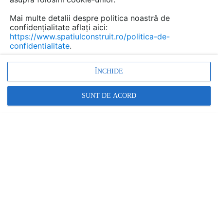
Mai multe detalii despre politica noastră de
confidențialitate aflați aici:
https://www.spatiulconstruit.ro/politica-de-
confidentialitate
.
ÎNCHIDE
SUNT DE ACORD
Curatare suprafete piatra naturala, curatare travertin,
curatare placi ardezie, placari ardezie, placari cu piatra
naturala, curatare piatra naturala
Promovați-vă produsele și serviciile pe
SpatiulConstruit.ro!