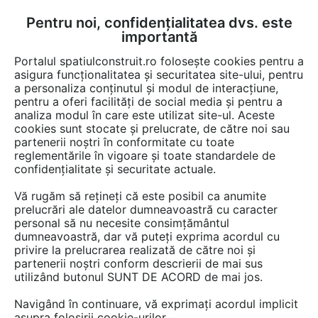
Pentru noi, confidențialitatea dvs. este
FĂ-ȚI CONT
LOGIN
importantă
CUM SE FACE
Portalul spatiulconstruit.ro folosește cookies pentru a
asigura funcționalitatea și securitatea site-ului, pentru
a personaliza conținutul și modul de interacțiune,
pentru a oferi facilități de social media și pentru a
analiza modul în care este utilizat site-ul. Aceste
Video
EȘTI AICI:
cookies sunt stocate și prelucrate, de către noi sau
partenerii noștri în conformitate cu toate
Sapun lichid pentru travertin, piatra,
reglementările în vigoare și toate standardele de
teracota, ardezia si gresie - LTP
confidențialitate și securitate actuale.
Waxwash
Vă rugăm să rețineți că este posibil ca anumite
prelucrări ale datelor dumneavoastră cu caracter
personal să nu necesite consimțământul
25 afisari
dumneavoastră, dar vă puteți exprima acordul cu
privire la prelucrarea realizată de către noi și
partenerii noștri conform descrierii de mai sus
utilizând butonul SUNT DE ACORD de mai jos.
Navigând în continuare, vă exprimați acordul implicit
asupra folosirii cookie-urilor.