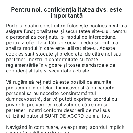
Pentru noi, confidențialitatea dvs. este
FĂ-ȚI CONT
LOGIN
importantă
CUM SE FACE
Portalul spatiulconstruit.ro folosește cookies pentru a
asigura funcționalitatea și securitatea site-ului, pentru
a personaliza conținutul și modul de interacțiune,
pentru a oferi facilități de social media și pentru a
analiza modul în care este utilizat site-ul. Aceste
Video
EȘTI AICI:
cookies sunt stocate și prelucrate, de către noi sau
partenerii noștri în conformitate cu toate
Reparatii in cazul in care Tapetul Silk
reglementările în vigoare și toate standardele de
Plaster este deteriorat
confidențialitate și securitate actuale.
Vă rugăm să rețineți că este posibil ca anumite
27 afisari
prelucrări ale datelor dumneavoastră cu caracter
personal să nu necesite consimțământul
dumneavoastră, dar vă puteți exprima acordul cu
privire la prelucrarea realizată de către noi și
partenerii noștri conform descrierii de mai sus
utilizând butonul SUNT DE ACORD de mai jos.
Navigând în continuare, vă exprimați acordul implicit
asupra folosirii cookie-urilor.