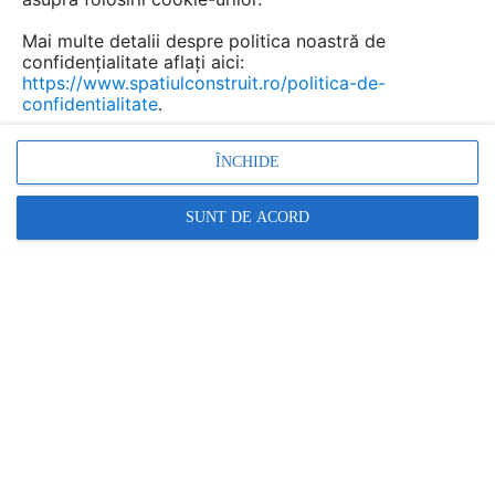
Mai multe detalii despre politica noastră de
confidențialitate aflați aici:
https://www.spatiulconstruit.ro/politica-de-
confidentialitate
.
reparare tapet, intretinere tapet lichid, tencuiala
decorativa, amenajari interioare, tapet deteriorat
ÎNCHIDE
Promovați-vă produsele și serviciile pe
SUNT DE ACORD
SpatiulConstruit.ro!