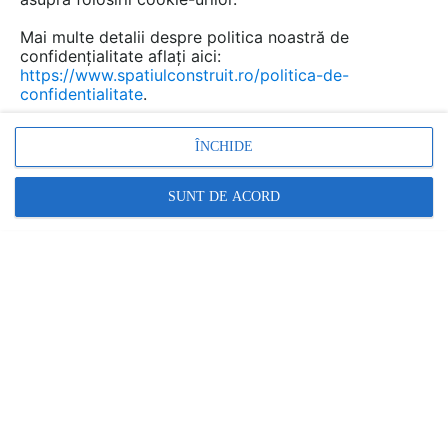
Mai multe detalii despre politica noastră de
confidențialitate aflați aici:
https://www.spatiulconstruit.ro/politica-de-
confidentialitate
.
ÎNCHIDE
Promovați-vă produsele și serviciile pe
SpatiulConstruit.ro!
SUNT DE ACORD