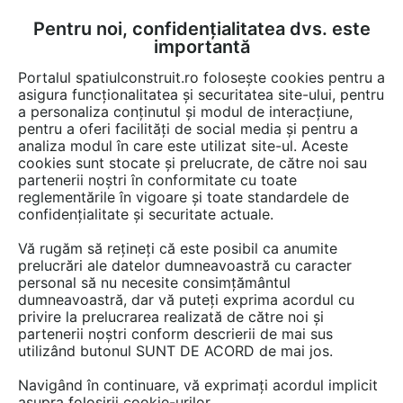
Pentru noi, confidențialitatea dvs. este
FĂ-ȚI CONT
LOGIN
importantă
CUM SE FACE
Portalul spatiulconstruit.ro folosește cookies pentru a
asigura funcționalitatea și securitatea site-ului, pentru
a personaliza conținutul și modul de interacțiune,
pentru a oferi facilități de social media și pentru a
analiza modul în care este utilizat site-ul. Aceste
Video
EȘTI AICI:
cookies sunt stocate și prelucrate, de către noi sau
partenerii noștri în conformitate cu toate
Recenzie Video Sistem Complet
reglementările în vigoare și toate standardele de
Acoperis - Nelu, Buzau
confidențialitate și securitate actuale.
Vă rugăm să rețineți că este posibil ca anumite
12 afisari
prelucrări ale datelor dumneavoastră cu caracter
personal să nu necesite consimțământul
dumneavoastră, dar vă puteți exprima acordul cu
privire la prelucrarea realizată de către noi și
partenerii noștri conform descrierii de mai sus
utilizând butonul SUNT DE ACORD de mai jos.
Navigând în continuare, vă exprimați acordul implicit
asupra folosirii cookie-urilor.