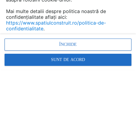
Mai multe detalii despre politica noastră de
confidențialitate aflați aici:
https://www.spatiulconstruit.ro/politica-de-
confidentialitate
.
ÎNCHIDE
Promovați-vă produsele și serviciile pe
SpatiulConstruit.ro!
SUNT DE ACORD