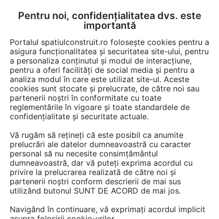
Pentru noi, confidențialitatea dvs. este
FĂ-ȚI CONT
LOGIN
importantă
CUM SE FACE
Portalul spatiulconstruit.ro folosește cookies pentru a
asigura funcționalitatea și securitatea site-ului, pentru
a personaliza conținutul și modul de interacțiune,
pentru a oferi facilități de social media și pentru a
analiza modul în care este utilizat site-ul. Aceste
Video
EȘTI AICI:
cookies sunt stocate și prelucrate, de către noi sau
partenerii noștri în conformitate cu toate
Recenzie Video Scaune Scolare -
reglementările în vigoare și toate standardele de
Nicoleta - Liceu Arte Mehedinti
confidențialitate și securitate actuale.
Vă rugăm să rețineți că este posibil ca anumite
11 afisari
prelucrări ale datelor dumneavoastră cu caracter
personal să nu necesite consimțământul
dumneavoastră, dar vă puteți exprima acordul cu
privire la prelucrarea realizată de către noi și
partenerii noștri conform descrierii de mai sus
utilizând butonul SUNT DE ACORD de mai jos.
Navigând în continuare, vă exprimați acordul implicit
asupra folosirii cookie-urilor.