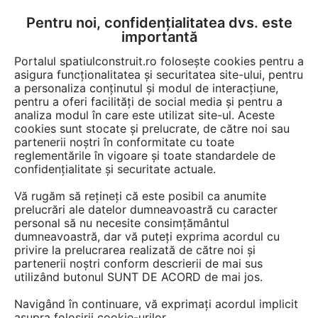
Pentru noi, confidențialitatea dvs. este
FĂ-ȚI CONT
LOGIN
importantă
CUM SE FACE
Portalul spatiulconstruit.ro folosește cookies pentru a
asigura funcționalitatea și securitatea site-ului, pentru
a personaliza conținutul și modul de interacțiune,
pentru a oferi facilități de social media și pentru a
analiza modul în care este utilizat site-ul. Aceste
Video
EȘTI AICI:
cookies sunt stocate și prelucrate, de către noi sau
partenerii noștri în conformitate cu toate
Recenzie video Panou Bordurat - Braila
reglementările în vigoare și toate standardele de
confidențialitate și securitate actuale.
31 afisari
Vă rugăm să rețineți că este posibil ca anumite
prelucrări ale datelor dumneavoastră cu caracter
personal să nu necesite consimțământul
dumneavoastră, dar vă puteți exprima acordul cu
privire la prelucrarea realizată de către noi și
partenerii noștri conform descrierii de mai sus
utilizând butonul SUNT DE ACORD de mai jos.
Navigând în continuare, vă exprimați acordul implicit
asupra folosirii cookie-urilor.