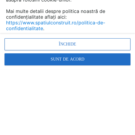
Mai multe detalii despre politica noastră de
confidențialitate aflați aici:
https://www.spatiulconstruit.ro/politica-de-
confidentialitate
.
Promovați-vă produsele și serviciile pe
SpatiulConstruit.ro!
ÎNCHIDE
SUNT DE ACORD