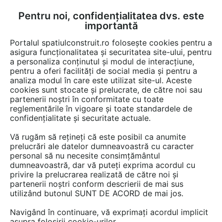
Pentru noi, confidențialitatea dvs. este
FĂ-ȚI CONT
LOGIN
importantă
CUM SE FACE
Portalul spatiulconstruit.ro folosește cookies pentru a
asigura funcționalitatea și securitatea site-ului, pentru
a personaliza conținutul și modul de interacțiune,
pentru a oferi facilități de social media și pentru a
analiza modul în care este utilizat site-ul. Aceste
Video
EȘTI AICI:
cookies sunt stocate și prelucrate, de către noi sau
partenerii noștri în conformitate cu toate
Punerea corecta in opera a caramizilor
reglementările în vigoare și toate standardele de
tip STH
confidențialitate și securitate actuale.
Vă rugăm să rețineți că este posibil ca anumite
55 afisari
prelucrări ale datelor dumneavoastră cu caracter
personal să nu necesite consimțământul
dumneavoastră, dar vă puteți exprima acordul cu
privire la prelucrarea realizată de către noi și
partenerii noștri conform descrierii de mai sus
utilizând butonul SUNT DE ACORD de mai jos.
Navigând în continuare, vă exprimați acordul implicit
asupra folosirii cookie-urilor.