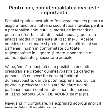
Pentru noi, confidențialitatea dvs. este
FĂ-ȚI CONT
LOGIN
importantă
CUM SE FACE
Portalul spatiulconstruit.ro folosește cookies pentru a
asigura funcționalitatea și securitatea site-ului, pentru
a personaliza conținutul și modul de interacțiune,
pentru a oferi facilități de social media și pentru a
analiza modul în care este utilizat site-ul. Aceste
Video
UNIOR TEPID
EȘTI AICI:
cookies sunt stocate și prelucrate, de către noi sau
partenerii noștri în conformitate cu toate
Program Wilpu de la Unior Tepid -
reglementările în vigoare și toate standardele de
Carota bimetal cu aliaj de 8% Cobalt
confidențialitate și securitate actuale.
Vă rugăm să rețineți că este posibil ca anumite
15 afisari
prelucrări ale datelor dumneavoastră cu caracter
personal să nu necesite consimțământul
dumneavoastră, dar vă puteți exprima acordul cu
privire la prelucrarea realizată de către noi și
partenerii noștri conform descrierii de mai sus
utilizând butonul SUNT DE ACORD de mai jos.
Navigând în continuare, vă exprimați acordul implicit
asupra folosirii cookie-urilor.