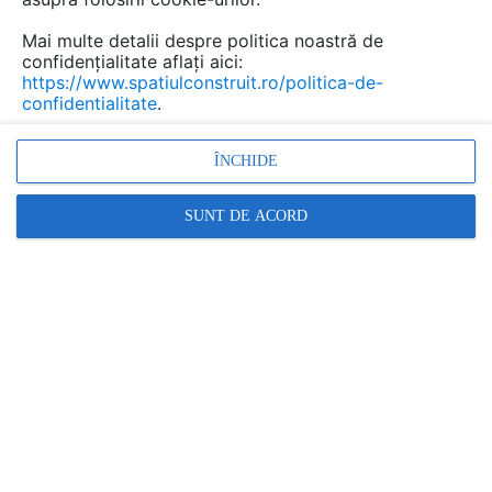
Mai multe detalii despre politica noastră de
confidențialitate aflați aici:
https://www.spatiulconstruit.ro/politica-de-
confidentialitate
.
ÎNCHIDE
SUNT DE ACORD
FURNIZOR
UNIOR TEPID
Vezi profilul furnizorului
CONTACTEAZĂ FURNIZORUL
Cere informatii
Contactează