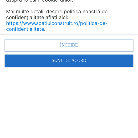
Mai multe detalii despre politica noastră de
confidențialitate aflați aici:
https://www.spatiulconstruit.ro/politica-de-
confidentialitate
.
ÎNCHIDE
SUNT DE ACORD
Promovați-vă produsele și serviciile pe
SpatiulConstruit.ro!