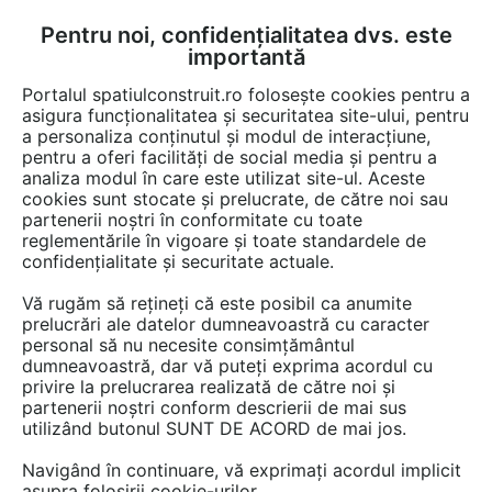
Pentru noi, confidențialitatea dvs. este
FĂ-ȚI CONT
LOGIN
importantă
CUM SE FACE
Portalul spatiulconstruit.ro folosește cookies pentru a
asigura funcționalitatea și securitatea site-ului, pentru
a personaliza conținutul și modul de interacțiune,
pentru a oferi facilități de social media și pentru a
analiza modul în care este utilizat site-ul. Aceste
Video
EȘTI AICI:
cookies sunt stocate și prelucrate, de către noi sau
partenerii noștri în conformitate cu toate
Professional Surubelnita cu limitator de
reglementările în vigoare și toate standardele de
reglare a adancimii 701 W BOSCH
confidențialitate și securitate actuale.
Professional GSR 6-25 TE
Vă rugăm să rețineți că este posibil ca anumite
prelucrări ale datelor dumneavoastră cu caracter
personal să nu necesite consimțământul
29 afisari
dumneavoastră, dar vă puteți exprima acordul cu
privire la prelucrarea realizată de către noi și
partenerii noștri conform descrierii de mai sus
utilizând butonul SUNT DE ACORD de mai jos.
Navigând în continuare, vă exprimați acordul implicit
asupra folosirii cookie-urilor.