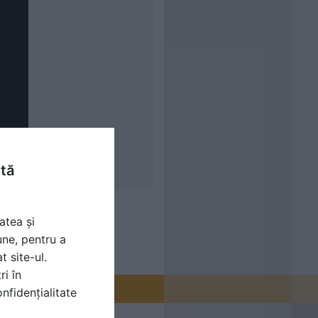
ntă
atea și
une, pentru a
t site-ul.
ri în
nfidențialitate