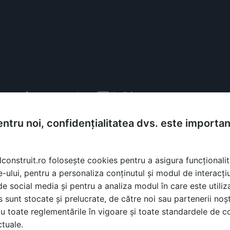
ntru noi, confidențialitatea dvs. este importa
lconstruit.ro folosește cookies pentru a asigura funcționalit
e-ului, pentru a personaliza conținutul și modul de interacți
i de social media și pentru a analiza modul în care este utiliza
sunt stocate și prelucrate, de către noi sau partenerii noșt
ă produsele și serviciile pe SpatiulConstruit.ro!
u toate reglementările în vigoare și toate standardele de co
ctuale.