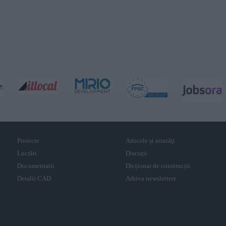
Proiecte
Articole și noutăţi
Lucrări
Discuții
Documentatii
Dicționar de construcții
Detalii CAD
Arhiva newslettere