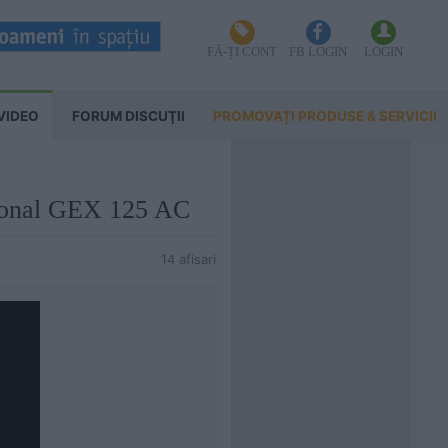
FĂ-ȚI CONT
FB LOGIN
LOGIN
VIDEO
FORUM DISCUŢII
PROMOVAȚI PRODUSE & SERVICII
sional GEX 125 AC
14 afisari