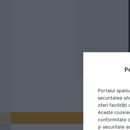
Pe
Portalul spatiu
securitatea sit
oferi facilităț
Aceste cookies 
Promovați-v
conformitate c
și securitate a