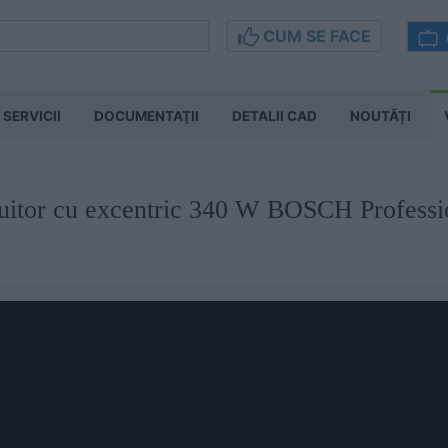
CUM SE FACE
SERVICII
DOCUMENTAŢII
DETALII CAD
NOUTĂȚI
efuitor cu excentric 340 W BOSCH Profes