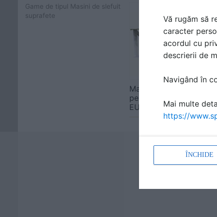
Game de tipul Masini de slefuit
suprafete
Vă rugăm să re
caracter perso
acordul cu priv
descrierii de 
Navigând în con
Masini de slefuit cu peri
pentru mobilier din lem
Mai multe detal
EURO ABRAZIVE
https://www.sp
ÎNCHIDE