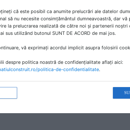
țineți că este posibil ca anumite prelucrări ale datelor du
nal să nu necesite consimțământul dumneavoastră, dar vă 
ire la prelucrarea realizată de către noi și partenerii noștr
mai sus utilizând butonul SUNT DE ACORD de mai jos.
tinuare, vă exprimați acordul implicit asupra folosirii cooki
i
n
ii despre politica noastră de confidențialitate aflați aici:
atiulconstruit.ro/politica-de-confidentialitate
.
SU