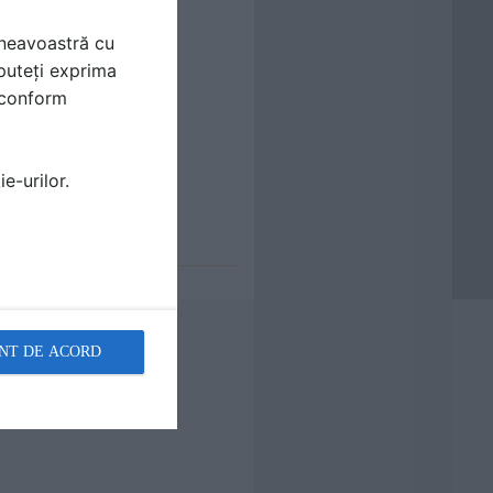
mneavoastră cu
puteți exprima
i conform
e-urilor.
NT DE ACORD