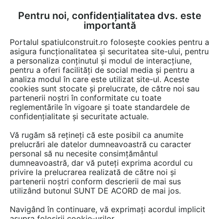
Pentru noi, confidențialitatea dvs. este
FĂ-ȚI CONT
LOGIN
importantă
CUM SE FACE
Portalul spatiulconstruit.ro folosește cookies pentru a
asigura funcționalitatea și securitatea site-ului, pentru
a personaliza conținutul și modul de interacțiune,
pentru a oferi facilități de social media și pentru a
analiza modul în care este utilizat site-ul. Aceste
Video
EȘTI AICI:
cookies sunt stocate și prelucrate, de către noi sau
partenerii noștri în conformitate cu toate
Professional Ferastrau vertical 400 W
reglementările în vigoare și toate standardele de
BOSCH Professional GST 65 B
confidențialitate și securitate actuale.
Vă rugăm să rețineți că este posibil ca anumite
45 afisari
prelucrări ale datelor dumneavoastră cu caracter
personal să nu necesite consimțământul
dumneavoastră, dar vă puteți exprima acordul cu
privire la prelucrarea realizată de către noi și
partenerii noștri conform descrierii de mai sus
utilizând butonul SUNT DE ACORD de mai jos.
Navigând în continuare, vă exprimați acordul implicit
asupra folosirii cookie-urilor.