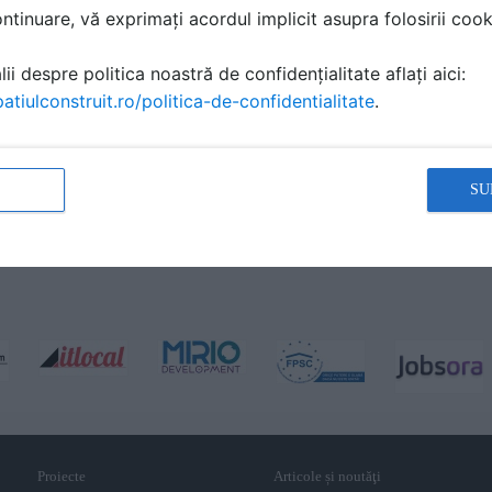
tinuare, vă exprimați acordul implicit asupra folosirii cooki
ii despre politica noastră de confidențialitate aflați aici:
atiulconstruit.ro/politica-de-confidentialitate
.
SU
Proiecte
Articole și noutăţi