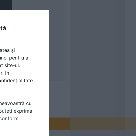
ntă
atea și
une, pentru a
t site-ul.
ri în
nfidențialitate
mneavoastră cu
puteți exprima
i conform