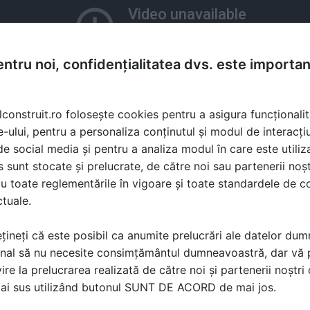
ntru noi, confidențialitatea dvs. este importa
lconstruit.ro folosește cookies pentru a asigura funcționalit
e-ului, pentru a personaliza conținutul și modul de interacți
i de social media și pentru a analiza modul în care este utiliza
sunt stocate și prelucrate, de către noi sau partenerii noșt
u toate reglementările în vigoare și toate standardele de co
ctuale.
țineți că este posibil ca anumite prelucrări ale datelor du
nal să nu necesite consimțământul dumneavoastră, dar vă 
ire la prelucrarea realizată de către noi și partenerii noștr
ă produsele și serviciile pe SpatiulConstruit.ro!
mai sus utilizând butonul SUNT DE ACORD de mai jos.