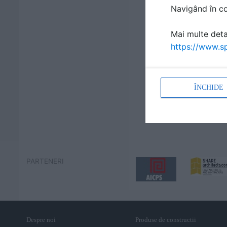
Navigând în con
Mai multe detal
https://www.sp
ÎNCHIDE
PARTENERI
Despre noi
Produse de constructii