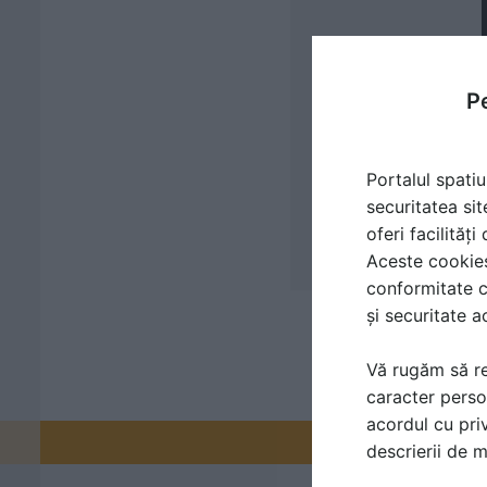
Pe
Portalul spatiu
securitatea sit
oferi facilităț
Aceste cookies 
conformitate c
și securitate a
Vă rugăm să re
caracter perso
acordul cu priv
Promovați-v
descrierii de 