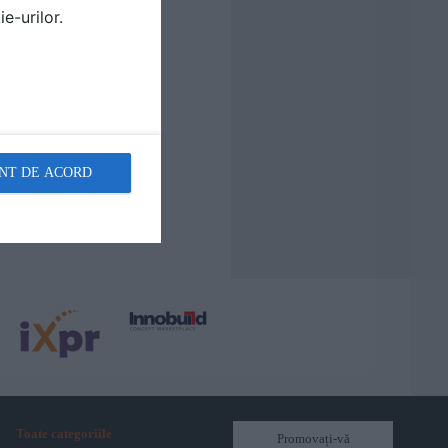
e-urilor.
NT DE ACORD
Toate categoriile
Promovați-vă