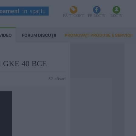
FĂ-ȚI CONT
FB LOGIN
LOGIN
VIDEO
FORUM DISCUŢII
PROMOVAȚI PRODUSE & SERVICII
nal GKE 40 BCE
82 afisari