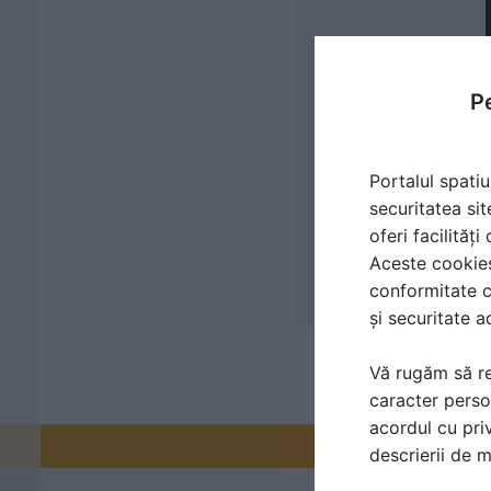
Pe
Portalul spatiu
securitatea sit
oferi facilităț
Aceste cookies 
conformitate c
și securitate a
Vă rugăm să re
caracter perso
acordul cu priv
Promovați-v
descrierii de 