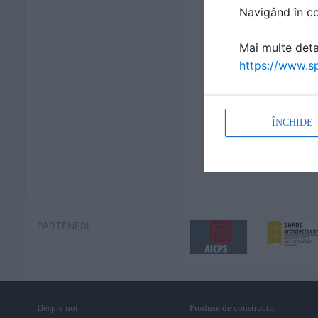
Navigând în con
Mai multe detal
https://www.sp
ÎNCHIDE
PARTENERI
Despre noi
Produse de constructii