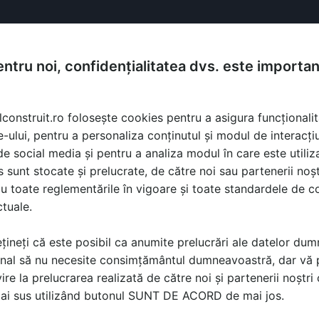
ntru noi, confidențialitatea dvs. este importa
lconstruit.ro folosește cookies pentru a asigura funcționalit
e-ului, pentru a personaliza conținutul și modul de interacți
i de social media și pentru a analiza modul în care este utiliza
sunt stocate și prelucrate, de către noi sau partenerii noșt
u toate reglementările în vigoare și toate standardele de co
ctuale.
țineți că este posibil ca anumite prelucrări ale datelor du
nal să nu necesite consimțământul dumneavoastră, dar vă 
ire la prelucrarea realizată de către noi și partenerii noștr
ă produsele și serviciile pe SpatiulConstruit.ro!
mai sus utilizând butonul SUNT DE ACORD de mai jos.