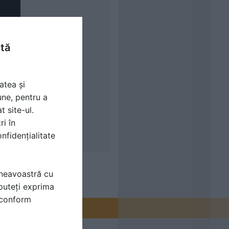
ntă
atea și
une, pentru a
t site-ul.
ri în
nfidențialitate
mneavoastră cu
puteți exprima
i conform