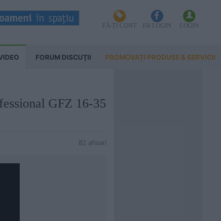
FĂ-ȚI CONT
FB LOGIN
LOGIN
VIDEO
FORUM DISCUŢII
PROMOVAȚI PRODUSE & SERVICII
fessional GFZ 16-35
82 afisari