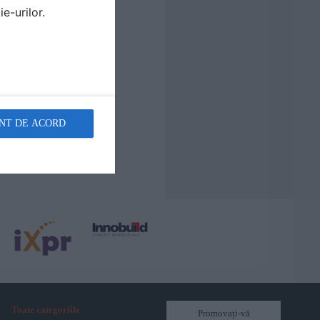
e-urilor.
NT DE ACORD
Toate categoriile
Promovați-vă