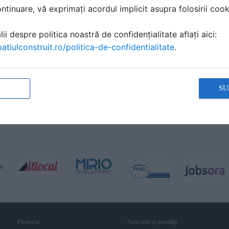
tinuare, vă exprimați acordul implicit asupra folosirii cooki
ii despre politica noastră de confidențialitate aflați aici:
atiulconstruit.ro/politica-de-confidentialitate
.
SU
Proiecte
Articole și noutăţi