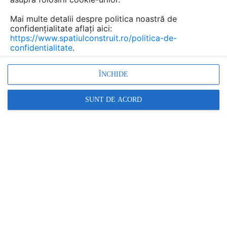
Mai multe detalii despre politica noastră de
confidențialitate aflați aici:
https://www.spatiulconstruit.ro/politica-de-
confidentialitate
.
ÎNCHIDE
SUNT DE ACORD
Promovați-vă produsele și serviciile pe
SpatiulConstruit.ro!