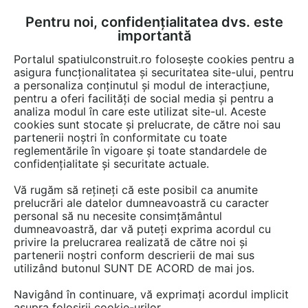
Pentru noi, confidențialitatea dvs. este
FĂ-ȚI CONT
LOGIN
importantă
CUM SE FACE
Portalul spatiulconstruit.ro folosește cookies pentru a
asigura funcționalitatea și securitatea site-ului, pentru
a personaliza conținutul și modul de interacțiune,
pentru a oferi facilități de social media și pentru a
analiza modul în care este utilizat site-ul. Aceste
Video
EȘTI AICI:
cookies sunt stocate și prelucrate, de către noi sau
partenerii noștri în conformitate cu toate
Productia elevatoarelor
reglementările în vigoare și toate standardele de
confidențialitate și securitate actuale.
13 afisari
Vă rugăm să rețineți că este posibil ca anumite
prelucrări ale datelor dumneavoastră cu caracter
personal să nu necesite consimțământul
dumneavoastră, dar vă puteți exprima acordul cu
privire la prelucrarea realizată de către noi și
partenerii noștri conform descrierii de mai sus
utilizând butonul SUNT DE ACORD de mai jos.
Navigând în continuare, vă exprimați acordul implicit
asupra folosirii cookie-urilor.