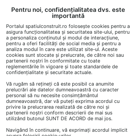
Pentru noi, confidențialitatea dvs. este
FĂ-ȚI CONT
LOGIN
importantă
CUM SE FACE
Portalul spatiulconstruit.ro folosește cookies pentru a
asigura funcționalitatea și securitatea site-ului, pentru
a personaliza conținutul și modul de interacțiune,
pentru a oferi facilități de social media și pentru a
analiza modul în care este utilizat site-ul. Aceste
Video
EȘTI AICI:
cookies sunt stocate și prelucrate, de către noi sau
partenerii noștri în conformitate cu toate
Proces de fabricare mobilier din lemn
reglementările în vigoare și toate standardele de
masiv Casa Mobila Simex
confidențialitate și securitate actuale.
Vă rugăm să rețineți că este posibil ca anumite
488 afisari
prelucrări ale datelor dumneavoastră cu caracter
personal să nu necesite consimțământul
dumneavoastră, dar vă puteți exprima acordul cu
privire la prelucrarea realizată de către noi și
partenerii noștri conform descrierii de mai sus
utilizând butonul SUNT DE ACORD de mai jos.
Navigând în continuare, vă exprimați acordul implicit
asupra folosirii cookie-urilor.