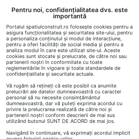
Pentru noi, confidențialitatea dvs. este
FĂ-ȚI CONT
LOGIN
importantă
CUM SE FACE
Portalul spatiulconstruit.ro folosește cookies pentru a
asigura funcționalitatea și securitatea site-ului, pentru
a personaliza conținutul și modul de interacțiune,
pentru a oferi facilități de social media și pentru a
analiza modul în care este utilizat site-ul. Aceste
Video
EȘTI AICI:
cookies sunt stocate și prelucrate, de către noi sau
partenerii noștri în conformitate cu toate
Principii izolare tehnica Armaflex
reglementările în vigoare și toate standardele de
confidențialitate și securitate actuale.
24 afisari
Vă rugăm să rețineți că este posibil ca anumite
prelucrări ale datelor dumneavoastră cu caracter
personal să nu necesite consimțământul
dumneavoastră, dar vă puteți exprima acordul cu
privire la prelucrarea realizată de către noi și
partenerii noștri conform descrierii de mai sus
utilizând butonul SUNT DE ACORD de mai jos.
Navigând în continuare, vă exprimați acordul implicit
asupra folosirii cookie-urilor.