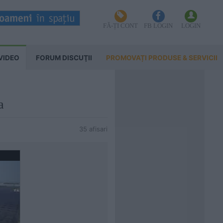
FĂ-ȚI CONT
FB LOGIN
LOGIN
VIDEO
FORUM DISCUŢII
PROMOVAȚI PRODUSE & SERVICII
a
35 afisari