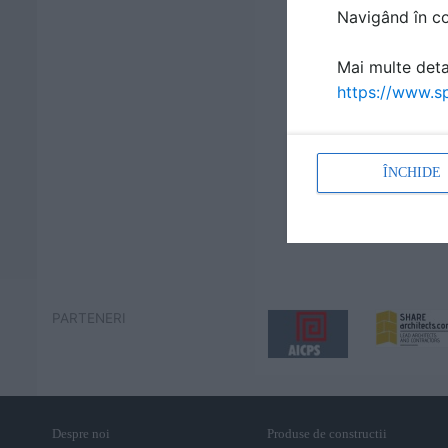
Navigând în con
Mai multe detal
https://www.sp
ÎNCHIDE
PARTENERI
Despre noi
Produse de constructii