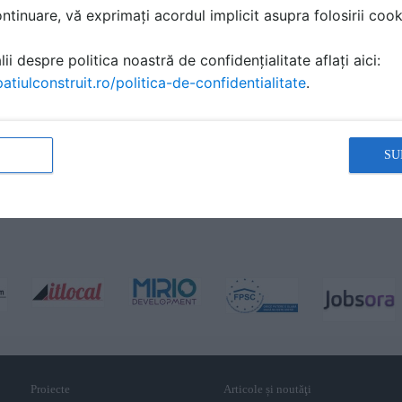
tinuare, vă exprimați acordul implicit asupra folosirii cooki
ii despre politica noastră de confidențialitate aflați aici:
atiulconstruit.ro/politica-de-confidentialitate
.
SU
Proiecte
Articole și noutăţi