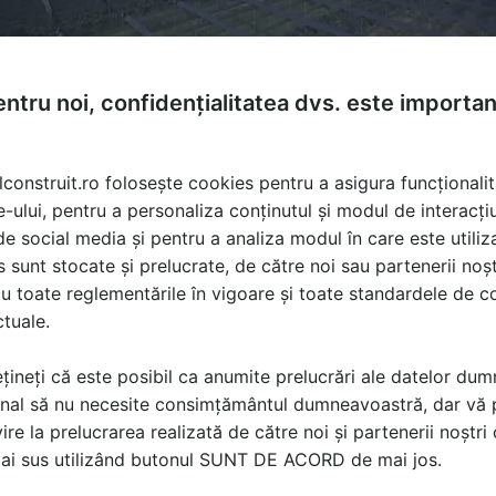
ntru noi, confidențialitatea dvs. este importa
lconstruit.ro folosește cookies pentru a asigura funcționalit
e-ului, pentru a personaliza conținutul și modul de interacți
i de social media și pentru a analiza modul în care este utiliza
sunt stocate și prelucrate, de către noi sau partenerii noșt
u toate reglementările în vigoare și toate standardele de co
ctuale.
ar, energie solara,acoperisuri
țineți că este posibil ca anumite prelucrări ale datelor du
nal să nu necesite consimțământul dumneavoastră, dar vă 
ire la prelucrarea realizată de către noi și partenerii noștr
ă produsele și serviciile pe SpatiulConstruit.ro!
mai sus utilizând butonul SUNT DE ACORD de mai jos.