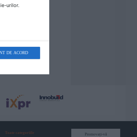
e-urilor.
NT DE ACORD
Toate categoriile
Promovați-vă