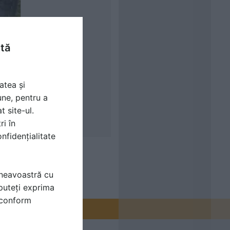
ntă
atea și
une, pentru a
t site-ul.
ri în
nfidențialitate
mneavoastră cu
puteți exprima
i conform