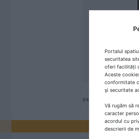
Pe
Portalul spatiu
securitatea sit
oferi facilităț
Aceste cookies 
conformitate c
și securitate a
panouri solare, parc sol
Vă rugăm să re
caracter perso
acordul cu priv
Promovați-v
descrierii de 