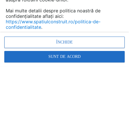
Mai multe detalii despre politica noastră de
confidențialitate aflați aici:
https://www.spatiulconstruit.ro/politica-de-
confidentialitate
.
ÎNCHIDE
SUNT DE ACORD
Promovați-vă produsele și serviciile pe
SpatiulConstruit.ro!