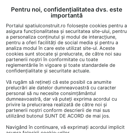
Pentru noi, confidențialitatea dvs. este
FĂ-ȚI CONT
LOGIN
importantă
CUM SE FACE
Portalul spatiulconstruit.ro folosește cookies pentru a
asigura funcționalitatea și securitatea site-ului, pentru
a personaliza conținutul și modul de interacțiune,
pentru a oferi facilități de social media și pentru a
analiza modul în care este utilizat site-ul. Aceste
Video
EȘTI AICI:
cookies sunt stocate și prelucrate, de către noi sau
partenerii noștri în conformitate cu toate
Prezentare HYDROTECT - Franceza
reglementările în vigoare și toate standardele de
confidențialitate și securitate actuale.
9 afisari
Vă rugăm să rețineți că este posibil ca anumite
prelucrări ale datelor dumneavoastră cu caracter
personal să nu necesite consimțământul
dumneavoastră, dar vă puteți exprima acordul cu
privire la prelucrarea realizată de către noi și
partenerii noștri conform descrierii de mai sus
utilizând butonul SUNT DE ACORD de mai jos.
Navigând în continuare, vă exprimați acordul implicit
asupra folosirii cookie-urilor.