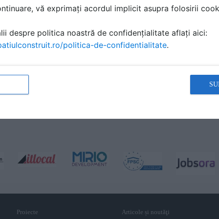
tinuare, vă exprimați acordul implicit asupra folosirii cooki
ii despre politica noastră de confidențialitate aflați aici:
atiulconstruit.ro/politica-de-confidentialitate
.
SU
Proiecte
Articole și noutăţi