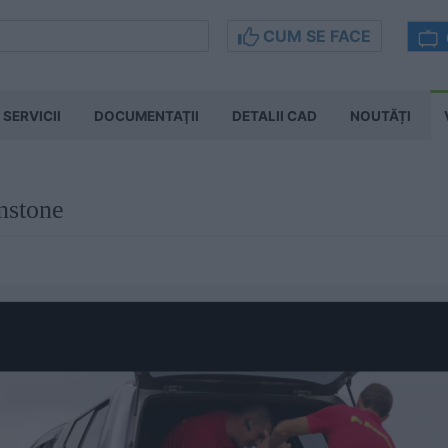
CUM SE FACE
SERVICII
DOCUMENTAŢII
DETALII CAD
NOUTĂȚI
nstone