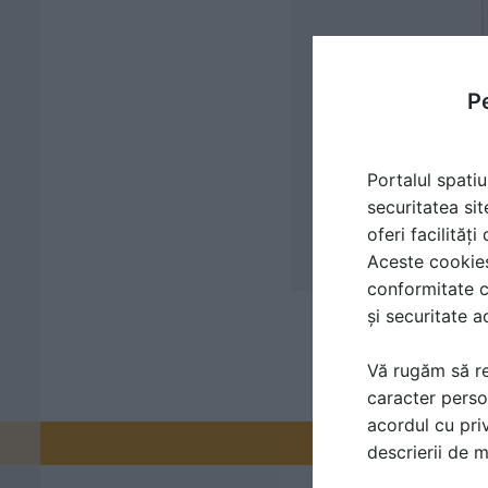
Pe
Portalul spatiu
securitatea sit
oferi facilităț
Aceste cookies 
conformitate c
și securitate a
Vă rugăm să re
caracter perso
acordul cu priv
Promovați-v
descrierii de 