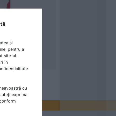
ntă
atea și
une, pentru a
t site-ul.
ri în
nfidențialitate
mneavoastră cu
puteți exprima
i conform