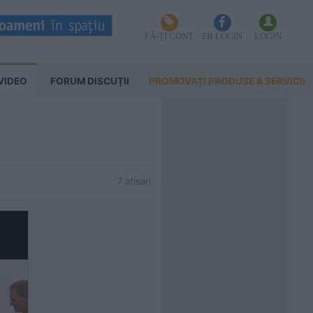
FĂ-ȚI CONT
FB LOGIN
LOGIN
VIDEO
FORUM DISCUŢII
PROMOVAȚI PRODUSE & SERVICII
7 afisari