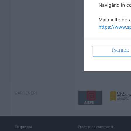
Navigând în con
Mai multe detal
https://www.sp
ÎNCHIDE
PARTENERI
Despre noi
Produse de constructii