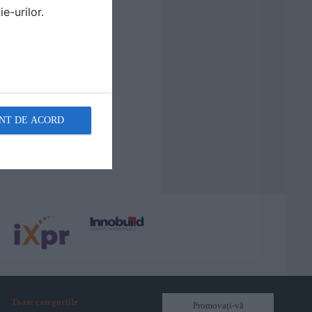
e-urilor.
NT DE ACORD
Toate categoriile
Promovați-vă