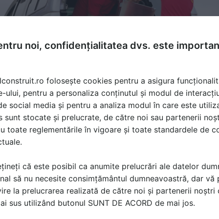
ntru noi, confidențialitatea dvs. este importa
lconstruit.ro folosește cookies pentru a asigura funcționalit
e-ului, pentru a personaliza conținutul și modul de interacți
i de social media și pentru a analiza modul în care este utiliza
sunt stocate și prelucrate, de către noi sau partenerii noșt
u toate reglementările în vigoare și toate standardele de co
ctuale.
țineți că este posibil ca anumite prelucrări ale datelor du
nal să nu necesite consimțământul dumneavoastră, dar vă 
ire la prelucrarea realizată de către noi și partenerii noștr
ă produsele și serviciile pe SpatiulConstruit.ro!
mai sus utilizând butonul SUNT DE ACORD de mai jos.