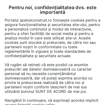
Pentru noi, confidențialitatea dvs. este
FĂ-ȚI CONT
LOGIN
importantă
CUM SE FACE
Portalul spatiulconstruit.ro folosește cookies pentru a
asigura funcționalitatea și securitatea site-ului, pentru
a personaliza conținutul și modul de interacțiune,
pentru a oferi facilități de social media și pentru a
analiza modul în care este utilizat site-ul. Aceste
Video
EȘTI AICI:
cookies sunt stocate și prelucrate, de către noi sau
partenerii noștri în conformitate cu toate
Pregatire gaura si montaj ancora
reglementările în vigoare și toate standardele de
chimica
confidențialitate și securitate actuale.
Vă rugăm să rețineți că este posibil ca anumite
227 afisari
prelucrări ale datelor dumneavoastră cu caracter
personal să nu necesite consimțământul
dumneavoastră, dar vă puteți exprima acordul cu
privire la prelucrarea realizată de către noi și
partenerii noștri conform descrierii de mai sus
utilizând butonul SUNT DE ACORD de mai jos.
Navigând în continuare, vă exprimați acordul implicit
asupra folosirii cookie-urilor.