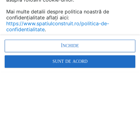
Mai multe detalii despre politica noastră de
confidențialitate aflați aici:
https://www.spatiulconstruit.ro/politica-de-
confidentialitate
.
ÎNCHIDE
SUNT DE ACORD
beton, beton nefisurat; piatra naturala; caramida plina;
caramida cu goluri, BCA
Promovați-vă produsele și serviciile pe
SpatiulConstruit.ro!