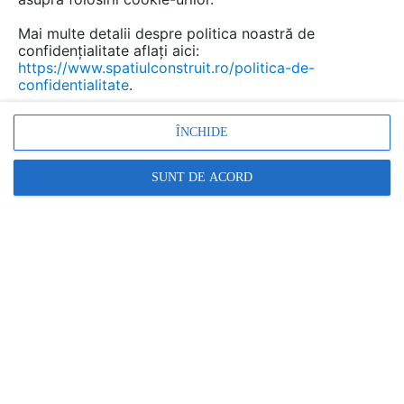
Mai multe detalii despre politica noastră de
confidențialitate aflați aici:
https://www.spatiulconstruit.ro/politica-de-
confidentialitate
.
Promovați-vă produsele și serviciile pe
SpatiulConstruit.ro!
ÎNCHIDE
SUNT DE ACORD
GAME DE TIPUL PISCINE REZIDENTIALE
Piscine modulare rezidentiale din panouri de otel si
beton KASTA METAL