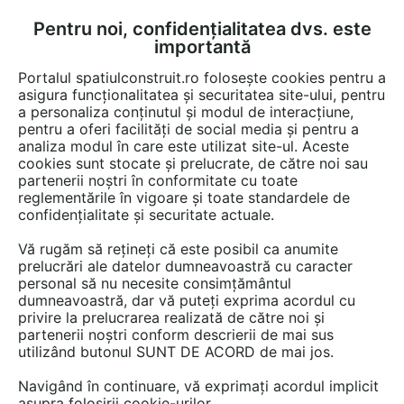
Pentru noi, confidențialitatea dvs. este
FĂ-ȚI CONT
LOGIN
importantă
CUM SE FACE
Portalul spatiulconstruit.ro folosește cookies pentru a
asigura funcționalitatea și securitatea site-ului, pentru
a personaliza conținutul și modul de interacțiune,
pentru a oferi facilități de social media și pentru a
analiza modul în care este utilizat site-ul. Aceste
Video
EȘTI AICI:
cookies sunt stocate și prelucrate, de către noi sau
partenerii noștri în conformitate cu toate
Piscine pentru orice familie!
reglementările în vigoare și toate standardele de
confidențialitate și securitate actuale.
27 afisari
Vă rugăm să rețineți că este posibil ca anumite
prelucrări ale datelor dumneavoastră cu caracter
personal să nu necesite consimțământul
dumneavoastră, dar vă puteți exprima acordul cu
privire la prelucrarea realizată de către noi și
partenerii noștri conform descrierii de mai sus
utilizând butonul SUNT DE ACORD de mai jos.
Navigând în continuare, vă exprimați acordul implicit
asupra folosirii cookie-urilor.