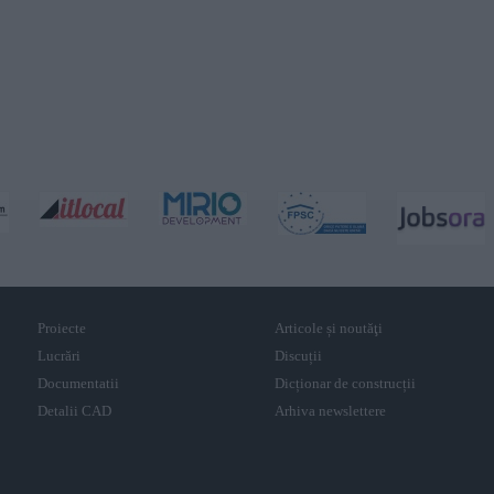
Proiecte
Articole și noutăţi
Lucrări
Discuții
Documentatii
Dicționar de construcții
Detalii CAD
Arhiva newslettere