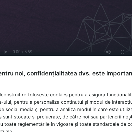
ntru noi, confidențialitatea dvs. este importa
lconstruit.ro folosește cookies pentru a asigura funcționalit
e-ului, pentru a personaliza conținutul și modul de interacți
i de social media și pentru a analiza modul în care este utiliza
sunt stocate și prelucrate, de către noi sau partenerii noșt
ă produsele și serviciile pe SpatiulConstruit.ro!
u toate reglementările în vigoare și toate standardele de co
ctuale.