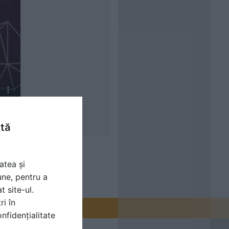
ntă
atea și
une, pentru a
t site-ul.
ri în
nfidențialitate