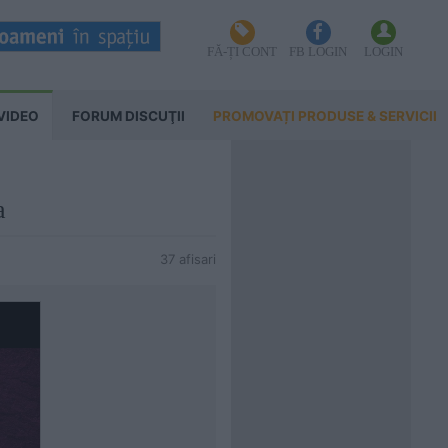
FĂ-ȚI CONT
FB LOGIN
LOGIN
VIDEO
FORUM DISCUŢII
PROMOVAȚI PRODUSE & SERVICII
a
37 afisari