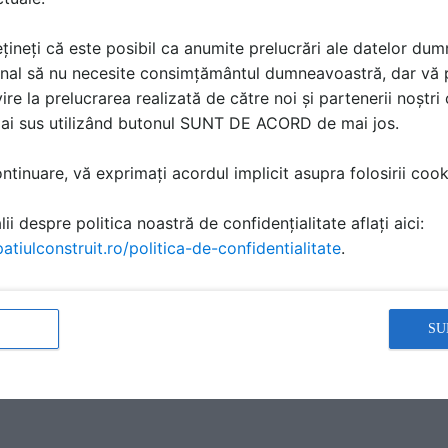
țineți că este posibil ca anumite prelucrări ale datelor du
nal să nu necesite consimțământul dumneavoastră, dar vă 
ire la prelucrarea realizată de către noi și partenerii noștr
mai sus utilizând butonul SUNT DE ACORD de mai jos.
tinuare, vă exprimați acordul implicit asupra folosirii cooki
e
Adezivi pentru plinte si
Sifoane de pardoseala
profile din PVC MAPEI
pentru balcoane, bai,
dusuri, spatii umede
ii despre politica noastră de confidențialitate aflați aici:
MAPEI
atiulconstruit.ro/politica-de-confidentialitate
.
SU