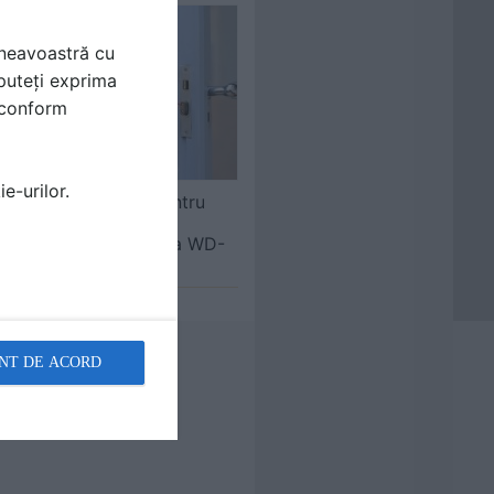
mneavoastră cu
puteți exprima
i conform
e-urilor.
Spray lubrifiant pentru
curatare, ungere,
protectie antirugina WD-
40
NT DE ACORD