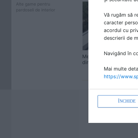
Alte game pentru
pardoseli de interior
Vă rugăm să re
caracter perso
acordul cu priv
descrierii de 
Navigând în con
Membrane hidroizolant
din PVC LEAD ROOF
Mai multe detal
https://www.sp
ÎNCHIDE