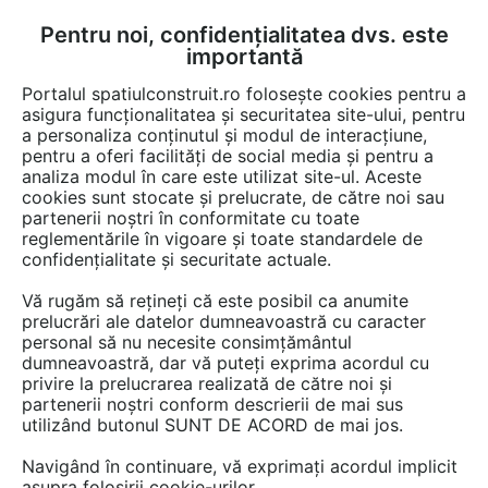
Pentru noi, confidențialitatea dvs. este
FĂ-ȚI CONT
LOGIN
importantă
CUM SE FACE
Portalul spatiulconstruit.ro folosește cookies pentru a
asigura funcționalitatea și securitatea site-ului, pentru
a personaliza conținutul și modul de interacțiune,
pentru a oferi facilități de social media și pentru a
analiza modul în care este utilizat site-ul. Aceste
Video
EȘTI AICI:
cookies sunt stocate și prelucrate, de către noi sau
partenerii noștri în conformitate cu toate
Personalizarea setarilor pentru fetele
reglementările în vigoare și toate standardele de
elementului MORPH
confidențialitate și securitate actuale.
Vă rugăm să rețineți că este posibil ca anumite
7 afisari
prelucrări ale datelor dumneavoastră cu caracter
personal să nu necesite consimțământul
dumneavoastră, dar vă puteți exprima acordul cu
privire la prelucrarea realizată de către noi și
partenerii noștri conform descrierii de mai sus
utilizând butonul SUNT DE ACORD de mai jos.
Navigând în continuare, vă exprimați acordul implicit
asupra folosirii cookie-urilor.