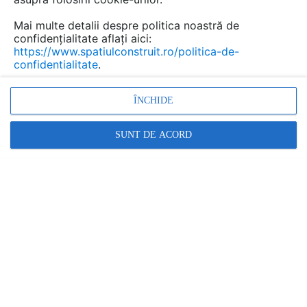
Mai multe detalii despre politica noastră de
confidențialitate aflați aici:
https://www.spatiulconstruit.ro/politica-de-
confidentialitate
.
ÎNCHIDE
Promovați-vă produsele și serviciile pe
SpatiulConstruit.ro!
SUNT DE ACORD