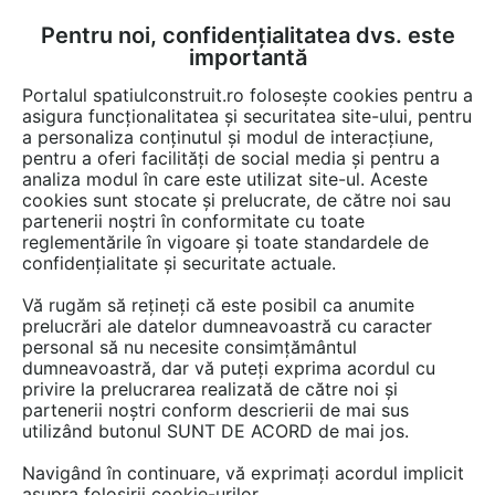
Pentru noi, confidențialitatea dvs. este
FĂ-ȚI CONT
LOGIN
importantă
CUM SE FACE
Portalul spatiulconstruit.ro folosește cookies pentru a
asigura funcționalitatea și securitatea site-ului, pentru
a personaliza conținutul și modul de interacțiune,
pentru a oferi facilități de social media și pentru a
analiza modul în care este utilizat site-ul. Aceste
Video
EȘTI AICI:
cookies sunt stocate și prelucrate, de către noi sau
partenerii noștri în conformitate cu toate
Pardoseli decorative Microtopping
reglementările în vigoare și toate standardele de
confidențialitate și securitate actuale.
73 afisari
Vă rugăm să rețineți că este posibil ca anumite
prelucrări ale datelor dumneavoastră cu caracter
personal să nu necesite consimțământul
dumneavoastră, dar vă puteți exprima acordul cu
privire la prelucrarea realizată de către noi și
partenerii noștri conform descrierii de mai sus
utilizând butonul SUNT DE ACORD de mai jos.
Navigând în continuare, vă exprimați acordul implicit
asupra folosirii cookie-urilor.