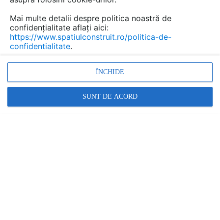
Mai multe detalii despre politica noastră de
confidențialitate aflați aici:
https://www.spatiulconstruit.ro/politica-de-
confidentialitate
.
Promovați-vă produsele și serviciile pe
SpatiulConstruit.ro!
ÎNCHIDE
SUNT DE ACORD