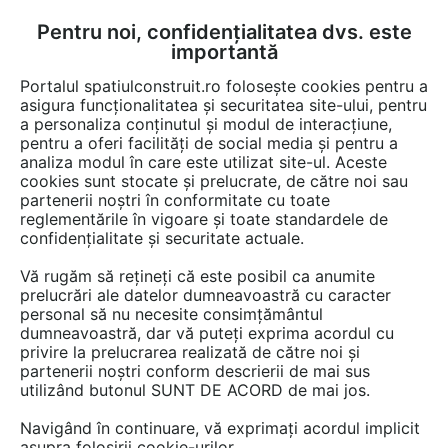
Pentru noi, confidențialitatea dvs. este
FĂ-ȚI CONT
LOGIN
importantă
CUM SE FACE
Portalul spatiulconstruit.ro folosește cookies pentru a
asigura funcționalitatea și securitatea site-ului, pentru
a personaliza conținutul și modul de interacțiune,
pentru a oferi facilități de social media și pentru a
analiza modul în care este utilizat site-ul. Aceste
Video
EȘTI AICI:
cookies sunt stocate și prelucrate, de către noi sau
partenerii noștri în conformitate cu toate
Panouri Solare Rotex sistem Inteligent
reglementările în vigoare și toate standardele de
Dray Bach
confidențialitate și securitate actuale.
Vă rugăm să rețineți că este posibil ca anumite
76 afisari
prelucrări ale datelor dumneavoastră cu caracter
personal să nu necesite consimțământul
dumneavoastră, dar vă puteți exprima acordul cu
privire la prelucrarea realizată de către noi și
partenerii noștri conform descrierii de mai sus
utilizând butonul SUNT DE ACORD de mai jos.
Navigând în continuare, vă exprimați acordul implicit
asupra folosirii cookie-urilor.