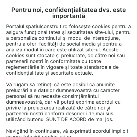
Pentru noi, confidențialitatea dvs. este
FĂ-ȚI CONT
LOGIN
importantă
CUM SE FACE
Portalul spatiulconstruit.ro folosește cookies pentru a
asigura funcționalitatea și securitatea site-ului, pentru
a personaliza conținutul și modul de interacțiune,
pentru a oferi facilități de social media și pentru a
analiza modul în care este utilizat site-ul. Aceste
Video
EȘTI AICI:
cookies sunt stocate și prelucrate, de către noi sau
partenerii noștri în conformitate cu toate
Montarea pardoselilor EGGER Comfort
reglementările în vigoare și toate standardele de
si Design GreenTec cu sistemul Clic it
confidențialitate și securitate actuale.
Vă rugăm să rețineți că este posibil ca anumite
27 afisari
prelucrări ale datelor dumneavoastră cu caracter
personal să nu necesite consimțământul
dumneavoastră, dar vă puteți exprima acordul cu
privire la prelucrarea realizată de către noi și
partenerii noștri conform descrierii de mai sus
utilizând butonul SUNT DE ACORD de mai jos.
Navigând în continuare, vă exprimați acordul implicit
asupra folosirii cookie-urilor.