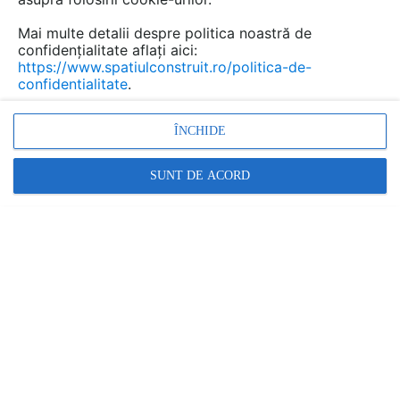
Mai multe detalii despre politica noastră de
confidențialitate aflați aici:
https://www.spatiulconstruit.ro/politica-de-
confidentialitate
.
ÎNCHIDE
Promovați-vă produsele și serviciile pe
SpatiulConstruit.ro!
SUNT DE ACORD