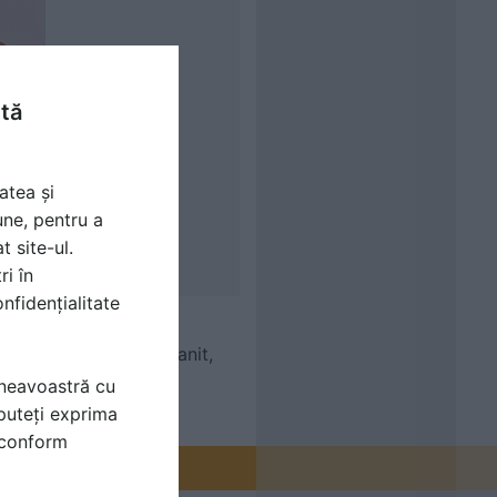
ntă
atea și
une, pentru a
t site-ul.
ri în
nfidențialitate
, Detergent pentru Granit,
mneavoastră cu
puteți exprima
i conform