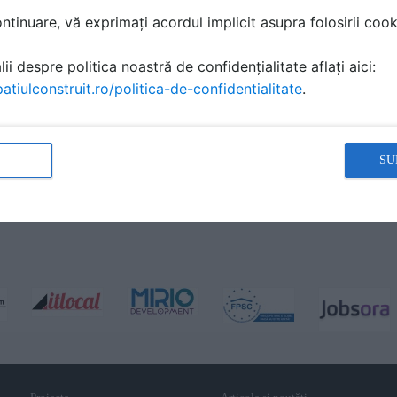
tinuare, vă exprimați acordul implicit asupra folosirii cooki
ii despre politica noastră de confidențialitate aflați aici:
atiulconstruit.ro/politica-de-confidentialitate
.
SU