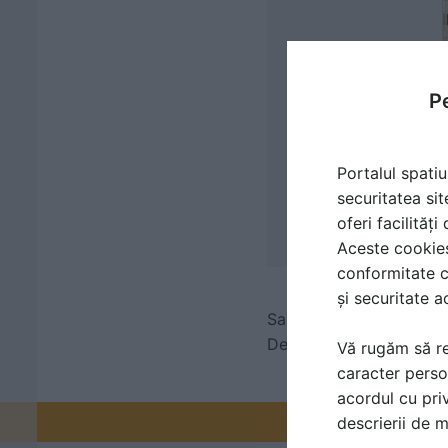
Pe
Portalul spatiu
securitatea sit
oferi facilităț
Aceste cookies 
conformitate c
și securitate a
Sapun lichid pentru par
Detergent pentru Piatra
Vă rugăm să re
caracter perso
acordul cu priv
Promovați-v
descrierii de 