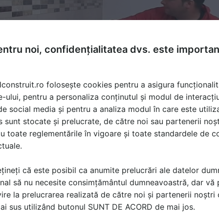
ntru noi, confidențialitatea dvs. este importa
lconstruit.ro folosește cookies pentru a asigura funcționalit
e-ului, pentru a personaliza conținutul și modul de interacți
i de social media și pentru a analiza modul în care este utiliza
sunt stocate și prelucrate, de către noi sau partenerii noșt
u toate reglementările în vigoare și toate standardele de co
ctuale.
doseli, Impermeabilizant incolor, Detergent pentru Marmura
 Naturala
țineți că este posibil ca anumite prelucrări ale datelor du
nal să nu necesite consimțământul dumneavoastră, dar vă 
ire la prelucrarea realizată de către noi și partenerii noștr
ă produsele și serviciile pe SpatiulConstruit.ro!
mai sus utilizând butonul SUNT DE ACORD de mai jos.