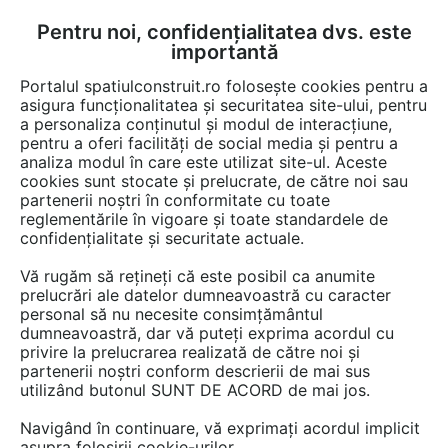
Pentru noi, confidențialitatea dvs. este
FĂ-ȚI CONT
LOGIN
importantă
CUM SE FACE
Portalul spatiulconstruit.ro folosește cookies pentru a
asigura funcționalitatea și securitatea site-ului, pentru
a personaliza conținutul și modul de interacțiune,
pentru a oferi facilități de social media și pentru a
analiza modul în care este utilizat site-ul. Aceste
Video
EȘTI AICI:
cookies sunt stocate și prelucrate, de către noi sau
partenerii noștri în conformitate cu toate
Montajul parchetului laminat in locuinte
reglementările în vigoare și toate standardele de
confidențialitate și securitate actuale.
376 afisari
Vă rugăm să rețineți că este posibil ca anumite
prelucrări ale datelor dumneavoastră cu caracter
personal să nu necesite consimțământul
dumneavoastră, dar vă puteți exprima acordul cu
privire la prelucrarea realizată de către noi și
partenerii noștri conform descrierii de mai sus
utilizând butonul SUNT DE ACORD de mai jos.
Navigând în continuare, vă exprimați acordul implicit
asupra folosirii cookie-urilor.