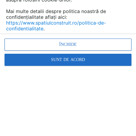
Mai multe detalii despre politica noastră de
confidențialitate aflați aici:
https://www.spatiulconstruit.ro/politica-de-
confidentialitate
.
Promovați-vă produsele și serviciile pe
SpatiulConstruit.ro!
ÎNCHIDE
SUNT DE ACORD