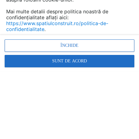
Mai multe detalii despre politica noastră de
confidențialitate aflați aici:
https://www.spatiulconstruit.ro/politica-de-
confidentialitate
.
ÎNCHIDE
Promovați-vă produsele și serviciile pe
SpatiulConstruit.ro!
SUNT DE ACORD