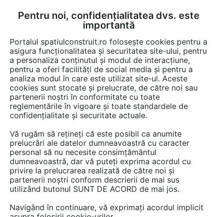
Pentru noi, confidențialitatea dvs. este
FĂ-ȚI CONT
LOGIN
importantă
CUM SE FACE
Portalul spatiulconstruit.ro folosește cookies pentru a
asigura funcționalitatea și securitatea site-ului, pentru
a personaliza conținutul și modul de interacțiune,
pentru a oferi facilități de social media și pentru a
analiza modul în care este utilizat site-ul. Aceste
Video
EȘTI AICI:
cookies sunt stocate și prelucrate, de către noi sau
partenerii noștri în conformitate cu toate
Montajul Palariei Zambelli, pentru cosul
reglementările în vigoare și toate standardele de
de fum
confidențialitate și securitate actuale.
Vă rugăm să rețineți că este posibil ca anumite
13 afisari
prelucrări ale datelor dumneavoastră cu caracter
personal să nu necesite consimțământul
dumneavoastră, dar vă puteți exprima acordul cu
privire la prelucrarea realizată de către noi și
partenerii noștri conform descrierii de mai sus
utilizând butonul SUNT DE ACORD de mai jos.
Navigând în continuare, vă exprimați acordul implicit
asupra folosirii cookie-urilor.