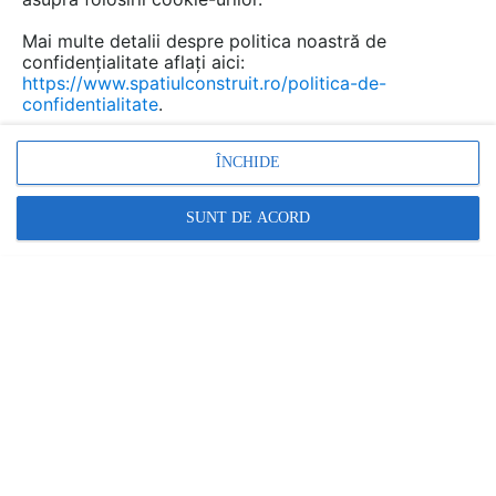
Mai multe detalii despre politica noastră de
confidențialitate aflați aici:
https://www.spatiulconstruit.ro/politica-de-
confidentialitate
.
ÎNCHIDE
Promovați-vă produsele și serviciile pe
SpatiulConstruit.ro!
SUNT DE ACORD