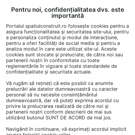
Pentru noi, confidențialitatea dvs. este
FĂ-ȚI CONT
LOGIN
importantă
CUM SE FACE
Portalul spatiulconstruit.ro folosește cookies pentru a
asigura funcționalitatea și securitatea site-ului, pentru
a personaliza conținutul și modul de interacțiune,
pentru a oferi facilități de social media și pentru a
analiza modul în care este utilizat site-ul. Aceste
Video
EȘTI AICI:
cookies sunt stocate și prelucrate, de către noi sau
partenerii noștri în conformitate cu toate
Montajul capacului de jgheab Zambelli
reglementările în vigoare și toate standardele de
cu garnitura de cauciuc
confidențialitate și securitate actuale.
Vă rugăm să rețineți că este posibil ca anumite
27 afisari
prelucrări ale datelor dumneavoastră cu caracter
personal să nu necesite consimțământul
dumneavoastră, dar vă puteți exprima acordul cu
privire la prelucrarea realizată de către noi și
partenerii noștri conform descrierii de mai sus
utilizând butonul SUNT DE ACORD de mai jos.
Navigând în continuare, vă exprimați acordul implicit
asupra folosirii cookie-urilor.