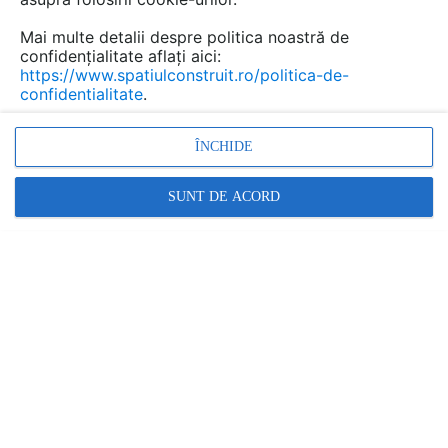
Mai multe detalii despre politica noastră de
confidențialitate aflați aici:
https://www.spatiulconstruit.ro/politica-de-
confidentialitate
.
ÎNCHIDE
SUNT DE ACORD
ferestre, amenajari case, pervaz, amenajari de
interior,
glafuri din pal melaminat
Promovați-vă produsele și serviciile pe
SpatiulConstruit.ro!