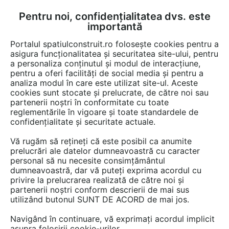
Pentru noi, confidențialitatea dvs. este
FĂ-ȚI CONT
LOGIN
importantă
CUM SE FACE
Portalul spatiulconstruit.ro folosește cookies pentru a
asigura funcționalitatea și securitatea site-ului, pentru
a personaliza conținutul și modul de interacțiune,
pentru a oferi facilități de social media și pentru a
analiza modul în care este utilizat site-ul. Aceste
Video
EȘTI AICI:
cookies sunt stocate și prelucrate, de către noi sau
partenerii noștri în conformitate cu toate
Montaj glafuri interioare - FENORM
reglementările în vigoare și toate standardele de
HELOLIT pe adeziv poliuretanic
confidențialitate și securitate actuale.
KLEBER
Vă rugăm să rețineți că este posibil ca anumite
prelucrări ale datelor dumneavoastră cu caracter
personal să nu necesite consimțământul
24062 afisari
dumneavoastră, dar vă puteți exprima acordul cu
privire la prelucrarea realizată de către noi și
partenerii noștri conform descrierii de mai sus
utilizând butonul SUNT DE ACORD de mai jos.
Navigând în continuare, vă exprimați acordul implicit
asupra folosirii cookie-urilor.