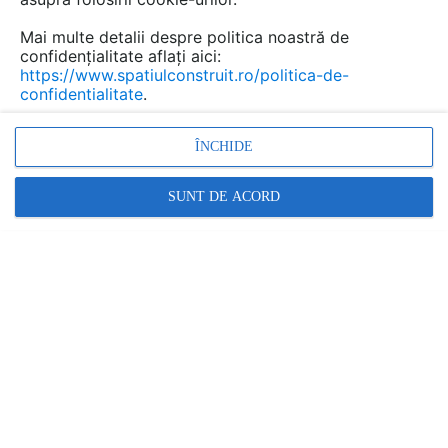
Mai multe detalii despre politica noastră de
confidențialitate aflați aici:
https://www.spatiulconstruit.ro/politica-de-
confidentialitate
.
ÎNCHIDE
Promovați-vă produsele și serviciile pe
SpatiulConstruit.ro!
SUNT DE ACORD