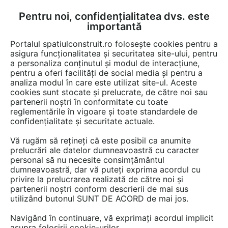
Pentru noi, confidențialitatea dvs. este
FĂ-ȚI CONT
LOGIN
importantă
CUM SE FACE
Portalul spatiulconstruit.ro folosește cookies pentru a
asigura funcționalitatea și securitatea site-ului, pentru
a personaliza conținutul și modul de interacțiune,
pentru a oferi facilități de social media și pentru a
analiza modul în care este utilizat site-ul. Aceste
Video
EȘTI AICI:
cookies sunt stocate și prelucrate, de către noi sau
partenerii noștri în conformitate cu toate
Modificarea segmentarii unui element
reglementările în vigoare și toate standardele de
MORPH
confidențialitate și securitate actuale.
Vă rugăm să rețineți că este posibil ca anumite
11 afisari
prelucrări ale datelor dumneavoastră cu caracter
personal să nu necesite consimțământul
dumneavoastră, dar vă puteți exprima acordul cu
privire la prelucrarea realizată de către noi și
partenerii noștri conform descrierii de mai sus
utilizând butonul SUNT DE ACORD de mai jos.
Navigând în continuare, vă exprimați acordul implicit
asupra folosirii cookie-urilor.