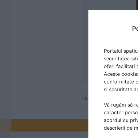
Pe
Portalul spatiu
securitatea sit
oferi facilităț
Aceste cookies 
conformitate c
și securitate a
living, birouri, dormito
Vă rugăm să re
caracter perso
acordul cu priv
Promovați-v
descrierii de 