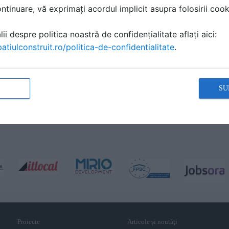
tinuare, vă exprimați acordul implicit asupra folosirii cooki
ii despre politica noastră de confidențialitate aflați aici:
atiulconstruit.ro/politica-de-confidentialitate
.
SU
Proiecte
Articole și noutăţi