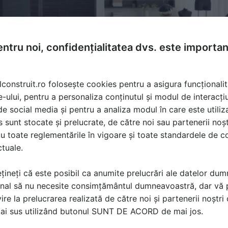
ntru noi, confidențialitatea dvs. este importa
lconstruit.ro folosește cookies pentru a asigura funcționalit
e-ului, pentru a personaliza conținutul și modul de interacți
i de social media și pentru a analiza modul în care este utiliza
sunt stocate și prelucrate, de către noi sau partenerii noșt
u toate reglementările în vigoare și toate standardele de co
ctuale.
are, mese
țineți că este posibil ca anumite prelucrări ale datelor du
nal să nu necesite consimțământul dumneavoastră, dar vă 
ire la prelucrarea realizată de către noi și partenerii noștr
ă produsele și serviciile pe SpatiulConstruit.ro!
mai sus utilizând butonul SUNT DE ACORD de mai jos.