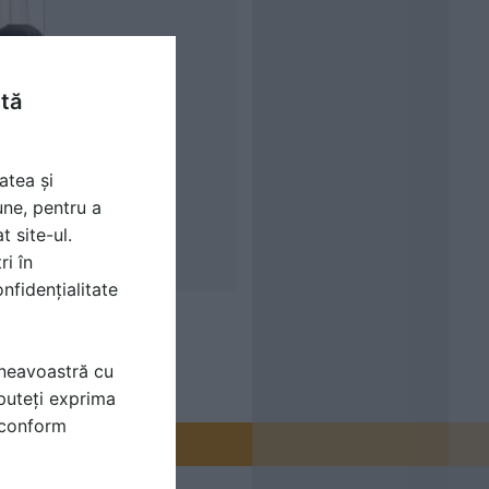
ntă
atea și
une, pentru a
t site-ul.
ri în
nfidențialitate
mneavoastră cu
puteți exprima
i conform