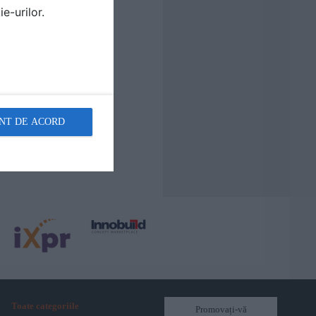
e-urilor.
NT DE ACORD
Toate categoriile
Promovați-vă