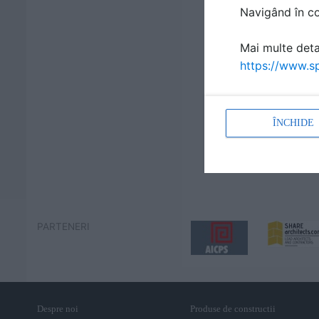
Navigând în con
Mai multe detal
https://www.sp
ÎNCHIDE
PARTENERI
Despre noi
Produse de constructii