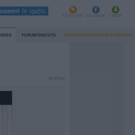
FĂ-ȚI CONT
FB LOGIN
LOGIN
VIDEO
FORUM DISCUŢII
PROMOVAȚI PRODUSE & SERVICII
30 afisari