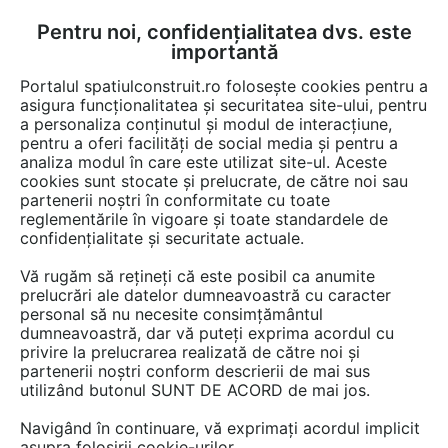
Pentru noi, confidențialitatea dvs. este
FĂ-ȚI CONT
LOGIN
importantă
CUM SE FACE
Portalul spatiulconstruit.ro folosește cookies pentru a
asigura funcționalitatea și securitatea site-ului, pentru
a personaliza conținutul și modul de interacțiune,
pentru a oferi facilități de social media și pentru a
analiza modul în care este utilizat site-ul. Aceste
Video
EȘTI AICI:
cookies sunt stocate și prelucrate, de către noi sau
partenerii noștri în conformitate cu toate
Materiale de constructii inteligente -
reglementările în vigoare și toate standardele de
Noul atribut - Materiale de constructie
confidențialitate și securitate actuale.
Vă rugăm să rețineți că este posibil ca anumite
36 afisari
prelucrări ale datelor dumneavoastră cu caracter
personal să nu necesite consimțământul
dumneavoastră, dar vă puteți exprima acordul cu
privire la prelucrarea realizată de către noi și
partenerii noștri conform descrierii de mai sus
utilizând butonul SUNT DE ACORD de mai jos.
Navigând în continuare, vă exprimați acordul implicit
asupra folosirii cookie-urilor.