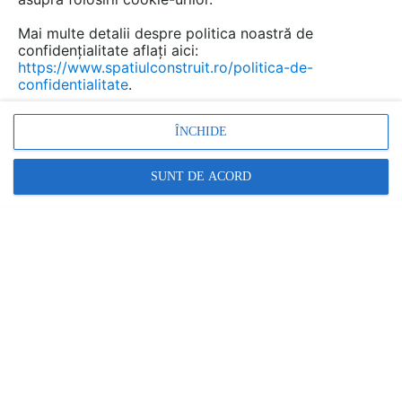
Mai multe detalii despre politica noastră de
confidențialitate aflați aici:
https://www.spatiulconstruit.ro/politica-de-
confidentialitate
.
ÎNCHIDE
Promovați-vă produsele și serviciile pe
SpatiulConstruit.ro!
SUNT DE ACORD