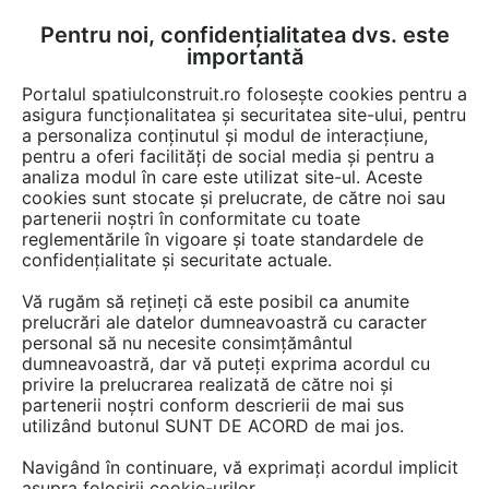
Pentru noi, confidențialitatea dvs. este
FĂ-ȚI CONT
LOGIN
importantă
CUM SE FACE
Portalul spatiulconstruit.ro folosește cookies pentru a
asigura funcționalitatea și securitatea site-ului, pentru
a personaliza conținutul și modul de interacțiune,
pentru a oferi facilități de social media și pentru a
analiza modul în care este utilizat site-ul. Aceste
Video
EȘTI AICI:
cookies sunt stocate și prelucrate, de către noi sau
partenerii noștri în conformitate cu toate
Masina profesionala multifunctionala
reglementările în vigoare și toate standardele de
pentru polizare DSM 800S
confidențialitate și securitate actuale.
Vă rugăm să rețineți că este posibil ca anumite
15 afisari
prelucrări ale datelor dumneavoastră cu caracter
personal să nu necesite consimțământul
dumneavoastră, dar vă puteți exprima acordul cu
privire la prelucrarea realizată de către noi și
partenerii noștri conform descrierii de mai sus
utilizând butonul SUNT DE ACORD de mai jos.
Navigând în continuare, vă exprimați acordul implicit
asupra folosirii cookie-urilor.