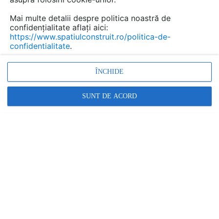
Mai multe detalii despre politica noastră de
confidențialitate aflați aici:
https://www.spatiulconstruit.ro/politica-de-
confidentialitate
.
ÎNCHIDE
polizare pardoseli marmura,polizare pardoseli
SUNT DE ACORD
terrazzo,polizare pardoseli beton,lustruire
beton,indepartare strat de vopsea
Promovați-vă produsele și serviciile pe
SpatiulConstruit.ro!