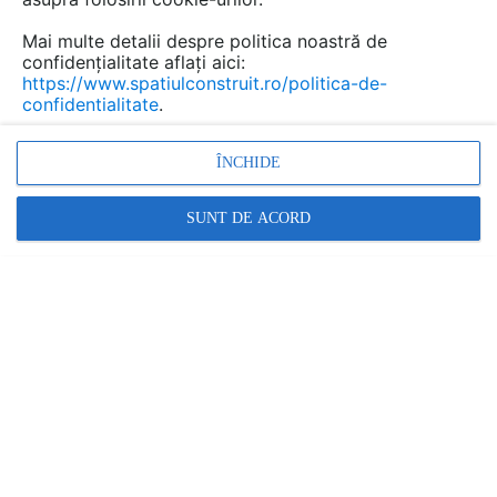
Mai multe detalii despre politica noastră de
confidențialitate aflați aici:
https://www.spatiulconstruit.ro/politica-de-
confidentialitate
.
ÎNCHIDE
SUNT DE ACORD
FURNIZOR
TECNOFERRARI ROMANIA
Cere informatii
Promovați-vă produsele și serviciile pe
SpatiulConstruit.ro!