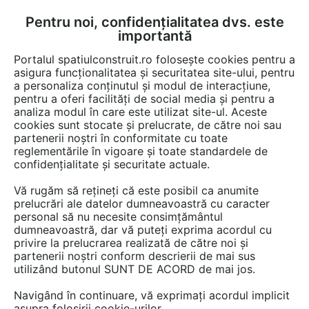
Pentru noi, confidențialitatea dvs. este
FĂ-ȚI CONT
LOGIN
importantă
CUM SE FACE
Portalul spatiulconstruit.ro folosește cookies pentru a
asigura funcționalitatea și securitatea site-ului, pentru
a personaliza conținutul și modul de interacțiune,
pentru a oferi facilități de social media și pentru a
analiza modul în care este utilizat site-ul. Aceste
Video
EȘTI AICI:
cookies sunt stocate și prelucrate, de către noi sau
partenerii noștri în conformitate cu toate
Masa extensibila si transformabila
reglementările în vigoare și toate standardele de
Carronde
confidențialitate și securitate actuale.
Vă rugăm să rețineți că este posibil ca anumite
8 afisari
prelucrări ale datelor dumneavoastră cu caracter
personal să nu necesite consimțământul
dumneavoastră, dar vă puteți exprima acordul cu
privire la prelucrarea realizată de către noi și
partenerii noștri conform descrierii de mai sus
utilizând butonul SUNT DE ACORD de mai jos.
Navigând în continuare, vă exprimați acordul implicit
asupra folosirii cookie-urilor.