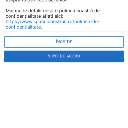
Mai multe detalii despre politica noastră de
confidențialitate aflați aici:
https://www.spatiulconstruit.ro/politica-de-
confidentialitate
.
ÎNCHIDE
Promovați-vă produsele și serviciile pe
SUNT DE ACORD
SpatiulConstruit.ro!