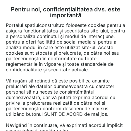
Pentru noi, confidențialitatea dvs. este
FĂ-ȚI CONT
LOGIN
importantă
CUM SE FACE
Portalul spatiulconstruit.ro folosește cookies pentru a
asigura funcționalitatea și securitatea site-ului, pentru
a personaliza conținutul și modul de interacțiune,
pentru a oferi facilități de social media și pentru a
analiza modul în care este utilizat site-ul. Aceste
Video
EȘTI AICI:
cookies sunt stocate și prelucrate, de către noi sau
partenerii noștri în conformitate cu toate
Liniile de referinta la pereti -
reglementările în vigoare și toate standardele de
Modificarea si mutarea liniilor de
confidențialitate și securitate actuale.
referinta
Vă rugăm să rețineți că este posibil ca anumite
prelucrări ale datelor dumneavoastră cu caracter
personal să nu necesite consimțământul
5 afisari
dumneavoastră, dar vă puteți exprima acordul cu
privire la prelucrarea realizată de către noi și
partenerii noștri conform descrierii de mai sus
utilizând butonul SUNT DE ACORD de mai jos.
Navigând în continuare, vă exprimați acordul implicit
asupra folosirii cookie-urilor.