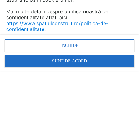
Mai multe detalii despre politica noastră de
confidențialitate aflați aici:
https://www.spatiulconstruit.ro/politica-de-
confidentialitate
.
ÎNCHIDE
SUNT DE ACORD
placi compozite, lemn, pardoseli exterior, folii
decorative, amenajari
Promovați-vă produsele și serviciile pe
SpatiulConstruit.ro!