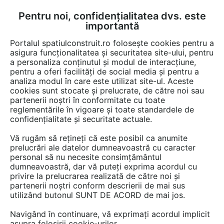
Pentru noi, confidențialitatea dvs. este
FĂ-ȚI CONT
LOGIN
importantă
CUM SE FACE
Portalul spatiulconstruit.ro folosește cookies pentru a
asigura funcționalitatea și securitatea site-ului, pentru
a personaliza conținutul și modul de interacțiune,
pentru a oferi facilități de social media și pentru a
analiza modul în care este utilizat site-ul. Aceste
Video
EȘTI AICI:
cookies sunt stocate și prelucrate, de către noi sau
partenerii noștri în conformitate cu toate
Leykom va ofera cele mai inovatoare
reglementările în vigoare și toate standardele de
idei de amenajari
confidențialitate și securitate actuale.
Vă rugăm să rețineți că este posibil ca anumite
13 afisari
prelucrări ale datelor dumneavoastră cu caracter
personal să nu necesite consimțământul
dumneavoastră, dar vă puteți exprima acordul cu
privire la prelucrarea realizată de către noi și
partenerii noștri conform descrierii de mai sus
utilizând butonul SUNT DE ACORD de mai jos.
Navigând în continuare, vă exprimați acordul implicit
asupra folosirii cookie-urilor.