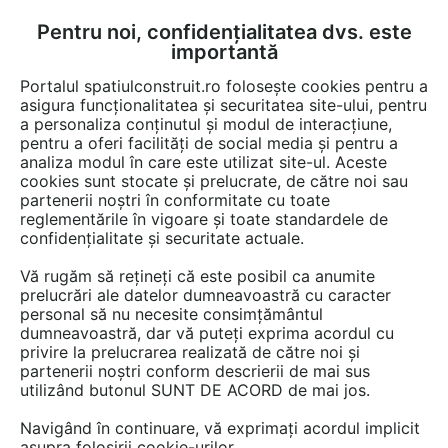
Pentru noi, confidențialitatea dvs. este
FĂ-ȚI CONT
LOGIN
importantă
CUM SE FACE
Portalul spatiulconstruit.ro folosește cookies pentru a
asigura funcționalitatea și securitatea site-ului, pentru
a personaliza conținutul și modul de interacțiune,
pentru a oferi facilități de social media și pentru a
analiza modul în care este utilizat site-ul. Aceste
Video
EȘTI AICI:
cookies sunt stocate și prelucrate, de către noi sau
partenerii noștri în conformitate cu toate
Lavoare din Travertin
reglementările în vigoare și toate standardele de
confidențialitate și securitate actuale.
11 afisari
Vă rugăm să rețineți că este posibil ca anumite
prelucrări ale datelor dumneavoastră cu caracter
personal să nu necesite consimțământul
dumneavoastră, dar vă puteți exprima acordul cu
privire la prelucrarea realizată de către noi și
partenerii noștri conform descrierii de mai sus
utilizând butonul SUNT DE ACORD de mai jos.
Navigând în continuare, vă exprimați acordul implicit
asupra folosirii cookie-urilor.