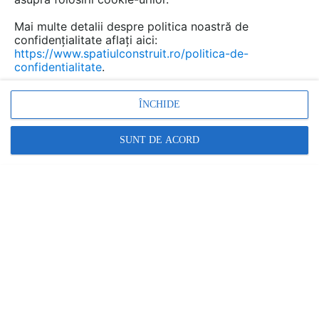
Mai multe detalii despre politica noastră de
confidențialitate aflați aici:
https://www.spatiulconstruit.ro/politica-de-
confidentialitate
.
ÎNCHIDE
Lavoare din Travertin, Amenajari baie, Lavoare pentru
baie, Lavoare clasice, Chiuvete din travertin
SUNT DE ACORD
Promovați-vă produsele și serviciile pe
SpatiulConstruit.ro!
GAME DE TIPUL CHIUVETE BAIE, LAVOARE