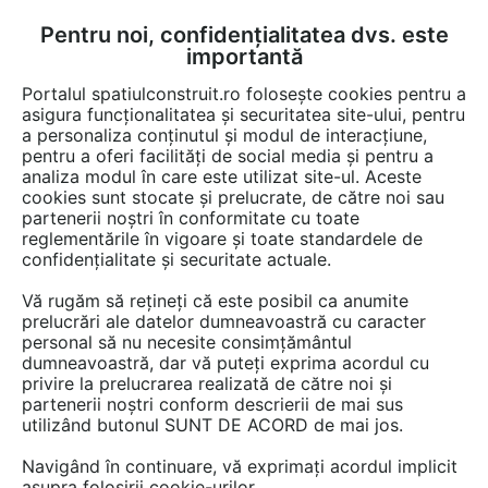
Pentru noi, confidențialitatea dvs. este
FĂ-ȚI CONT
LOGIN
importantă
CUM SE FACE
Portalul spatiulconstruit.ro folosește cookies pentru a
asigura funcționalitatea și securitatea site-ului, pentru
a personaliza conținutul și modul de interacțiune,
pentru a oferi facilități de social media și pentru a
analiza modul în care este utilizat site-ul. Aceste
Video
EȘTI AICI:
cookies sunt stocate și prelucrate, de către noi sau
partenerii noștri în conformitate cu toate
Lampa de exterior cu LED si senzor
reglementările în vigoare și toate standardele de
miscare - L 625 LED
confidențialitate și securitate actuale.
Vă rugăm să rețineți că este posibil ca anumite
117 afisari
prelucrări ale datelor dumneavoastră cu caracter
personal să nu necesite consimțământul
dumneavoastră, dar vă puteți exprima acordul cu
privire la prelucrarea realizată de către noi și
partenerii noștri conform descrierii de mai sus
utilizând butonul SUNT DE ACORD de mai jos.
Navigând în continuare, vă exprimați acordul implicit
asupra folosirii cookie-urilor.