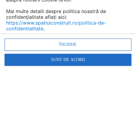
Mai multe detalii despre politica noastră de
confidențialitate aflați aici:
https://www.spatiulconstruit.ro/politica-de-
confidentialitate
.
ÎNCHIDE
SUNT DE ACORD
Lampa de exterior cu senzor, Lampa cu led,
Iluminare
veghe, Iluminare numar casa, Lampa cu senzor
infrarosu, D
etectie de miscare
Promovați-vă produsele și serviciile pe
SpatiulConstruit.ro!