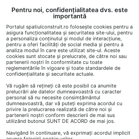
Pentru noi, confidențialitatea dvs. este
FĂ-ȚI CONT
LOGIN
importantă
CUM SE FACE
Portalul spatiulconstruit.ro folosește cookies pentru a
asigura funcționalitatea și securitatea site-ului, pentru
a personaliza conținutul și modul de interacțiune,
pentru a oferi facilități de social media și pentru a
analiza modul în care este utilizat site-ul. Aceste
Video
EȘTI AICI:
cookies sunt stocate și prelucrate, de către noi sau
partenerii noștri în conformitate cu toate
Kit-ul Vindico pentru geamuri auto
reglementările în vigoare și toate standardele de
confidențialitate și securitate actuale.
30 afisari
Vă rugăm să rețineți că este posibil ca anumite
prelucrări ale datelor dumneavoastră cu caracter
personal să nu necesite consimțământul
dumneavoastră, dar vă puteți exprima acordul cu
privire la prelucrarea realizată de către noi și
partenerii noștri conform descrierii de mai sus
utilizând butonul SUNT DE ACORD de mai jos.
Navigând în continuare, vă exprimați acordul implicit
asupra folosirii cookie-urilor.