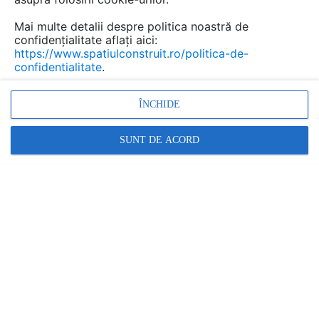
Mai multe detalii despre politica noastră de
confidențialitate aflați aici:
https://www.spatiulconstruit.ro/politica-de-
confidentialitate
.
Promovați-vă produsele și serviciile pe
SpatiulConstruit.ro!
ÎNCHIDE
SUNT DE ACORD