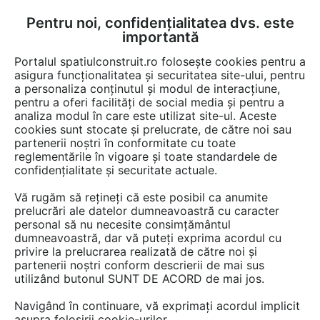
Pentru noi, confidențialitatea dvs. este
FĂ-ȚI CONT
LOGIN
importantă
CUM SE FACE
Portalul spatiulconstruit.ro folosește cookies pentru a
asigura funcționalitatea și securitatea site-ului, pentru
a personaliza conținutul și modul de interacțiune,
pentru a oferi facilități de social media și pentru a
analiza modul în care este utilizat site-ul. Aceste
Video
EȘTI AICI:
cookies sunt stocate și prelucrate, de către noi sau
partenerii noștri în conformitate cu toate
Izolarea termica a acoperisului inclinat
reglementările în vigoare și toate standardele de
cu vata minerala
confidențialitate și securitate actuale.
Vă rugăm să rețineți că este posibil ca anumite
279 afisari
prelucrări ale datelor dumneavoastră cu caracter
personal să nu necesite consimțământul
dumneavoastră, dar vă puteți exprima acordul cu
privire la prelucrarea realizată de către noi și
partenerii noștri conform descrierii de mai sus
utilizând butonul SUNT DE ACORD de mai jos.
Navigând în continuare, vă exprimați acordul implicit
asupra folosirii cookie-urilor.