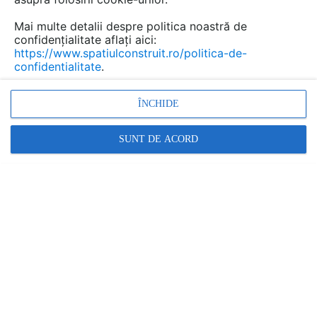
Mai multe detalii despre politica noastră de
confidențialitate aflați aici:
https://www.spatiulconstruit.ro/politica-de-
confidentialitate
.
ÎNCHIDE
Termoizolatii vata de sticla, Izolatii acoperisuri inclinate,
SUNT DE ACORD
Fonoizolatie, Vata incombustibila
Promovați-vă produsele și serviciile pe
SpatiulConstruit.ro!