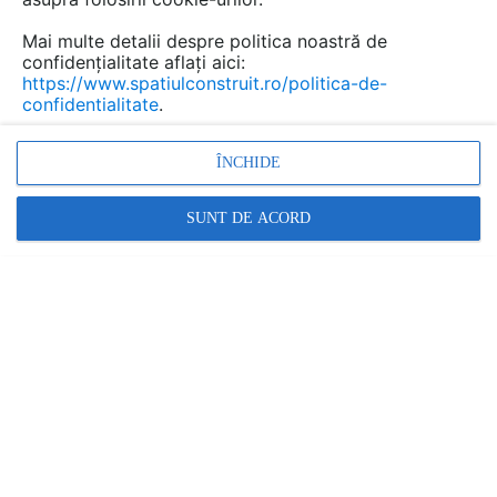
Mai multe detalii despre politica noastră de
confidențialitate aflați aici:
https://www.spatiulconstruit.ro/politica-de-
confidentialitate
.
ÎNCHIDE
Promovați-vă produsele și serviciile pe
SpatiulConstruit.ro!
SUNT DE ACORD