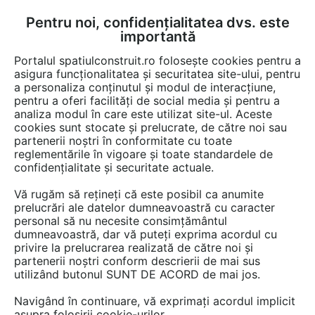
Pentru noi, confidențialitatea dvs. este
FĂ-ȚI CONT
LOGIN
importantă
CUM SE FACE
Portalul spatiulconstruit.ro folosește cookies pentru a
asigura funcționalitatea și securitatea site-ului, pentru
a personaliza conținutul și modul de interacțiune,
pentru a oferi facilități de social media și pentru a
analiza modul în care este utilizat site-ul. Aceste
Video
EȘTI AICI:
cookies sunt stocate și prelucrate, de către noi sau
partenerii noștri în conformitate cu toate
Interactiuni 3D imbunatatite - Efectul
reglementările în vigoare și toate standardele de
snap pe suprafete in 3D
confidențialitate și securitate actuale.
Vă rugăm să rețineți că este posibil ca anumite
8 afisari
prelucrări ale datelor dumneavoastră cu caracter
personal să nu necesite consimțământul
dumneavoastră, dar vă puteți exprima acordul cu
privire la prelucrarea realizată de către noi și
partenerii noștri conform descrierii de mai sus
utilizând butonul SUNT DE ACORD de mai jos.
Navigând în continuare, vă exprimați acordul implicit
asupra folosirii cookie-urilor.