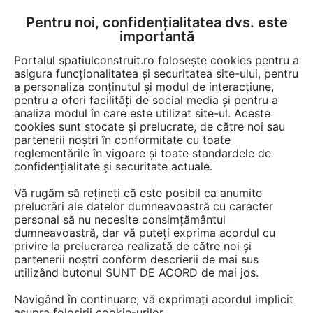
Pentru noi, confidențialitatea dvs. este
FĂ-ȚI CONT
LOGIN
importantă
CUM SE FACE
Portalul spatiulconstruit.ro folosește cookies pentru a
asigura funcționalitatea și securitatea site-ului, pentru
a personaliza conținutul și modul de interacțiune,
pentru a oferi facilități de social media și pentru a
analiza modul în care este utilizat site-ul. Aceste
Video
EȘTI AICI:
cookies sunt stocate și prelucrate, de către noi sau
partenerii noștri în conformitate cu toate
Instructiuni de instalare pentru sistemul
reglementările în vigoare și toate standardele de
PEXGOL
confidențialitate și securitate actuale.
Vă rugăm să rețineți că este posibil ca anumite
39 afisari
prelucrări ale datelor dumneavoastră cu caracter
personal să nu necesite consimțământul
dumneavoastră, dar vă puteți exprima acordul cu
privire la prelucrarea realizată de către noi și
partenerii noștri conform descrierii de mai sus
utilizând butonul SUNT DE ACORD de mai jos.
Navigând în continuare, vă exprimați acordul implicit
asupra folosirii cookie-urilor.