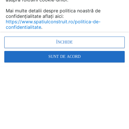
Mai multe detalii despre politica noastră de
confidențialitate aflați aici:
https://www.spatiulconstruit.ro/politica-de-
confidentialitate
.
ÎNCHIDE
Promovați-vă produsele și serviciile pe
SpatiulConstruit.ro!
SUNT DE ACORD