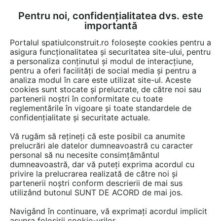
Pentru noi, confidențialitatea dvs. este
FĂ-ȚI CONT
LOGIN
importantă
CUM SE FACE
Portalul spatiulconstruit.ro folosește cookies pentru a
asigura funcționalitatea și securitatea site-ului, pentru
a personaliza conținutul și modul de interacțiune,
pentru a oferi facilități de social media și pentru a
analiza modul în care este utilizat site-ul. Aceste
Video
EȘTI AICI:
cookies sunt stocate și prelucrate, de către noi sau
partenerii noștri în conformitate cu toate
Instalare termostat Living Connect si
reglementările în vigoare și toate standardele de
sistem de control Danfoss Link
confidențialitate și securitate actuale.
Vă rugăm să rețineți că este posibil ca anumite
84 afisari
prelucrări ale datelor dumneavoastră cu caracter
personal să nu necesite consimțământul
dumneavoastră, dar vă puteți exprima acordul cu
privire la prelucrarea realizată de către noi și
partenerii noștri conform descrierii de mai sus
utilizând butonul SUNT DE ACORD de mai jos.
Navigând în continuare, vă exprimați acordul implicit
asupra folosirii cookie-urilor.