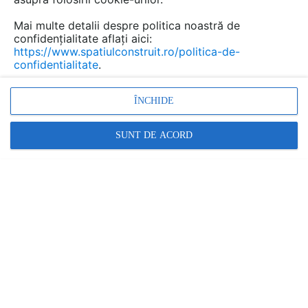
Mai multe detalii despre politica noastră de
confidențialitate aflați aici:
https://www.spatiulconstruit.ro/politica-de-
confidentialitate
.
ÎNCHIDE
termostat, sistem control temperatura, control
incalzire, reglare temperatura
SUNT DE ACORD
Promovați-vă produsele și serviciile pe
SpatiulConstruit.ro!