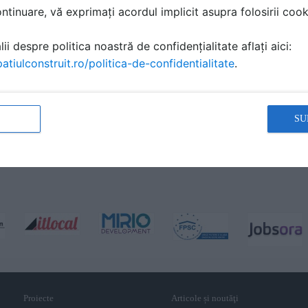
tinuare, vă exprimați acordul implicit asupra folosirii cooki
ii despre politica noastră de confidențialitate aflați aici:
atiulconstruit.ro/politica-de-confidentialitate
.
SU
Proiecte
Articole și noutăţi