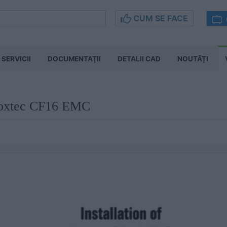
CUM SE FACE
SERVICII
DOCUMENTAŢII
DETALII CAD
NOUTĂȚI
Roxtec CF16 EMC