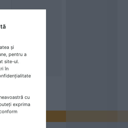
ntă
atea și
une, pentru a
t site-ul.
ri în
nfidențialitate
mneavoastră cu
puteți exprima
i conform