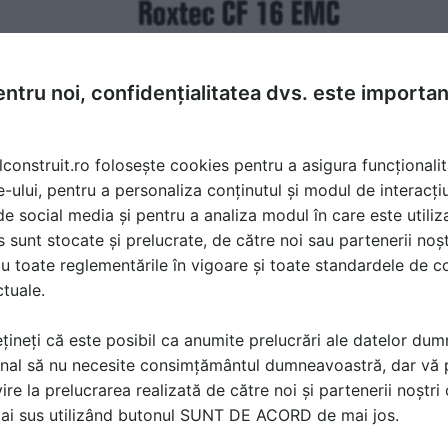
ntru noi, confidențialitatea dvs. este importa
lconstruit.ro folosește cookies pentru a asigura funcționalit
e-ului, pentru a personaliza conținutul și modul de interacți
i de social media și pentru a analiza modul în care este utiliza
sunt stocate și prelucrate, de către noi sau partenerii noșt
u toate reglementările în vigoare și toate standardele de co
ctuale.
țineți că este posibil ca anumite prelucrări ale datelor du
nal să nu necesite consimțământul dumneavoastră, dar vă 
ire la prelucrarea realizată de către noi și partenerii noștr
ă produsele și serviciile pe SpatiulConstruit.ro!
mai sus utilizând butonul SUNT DE ACORD de mai jos.