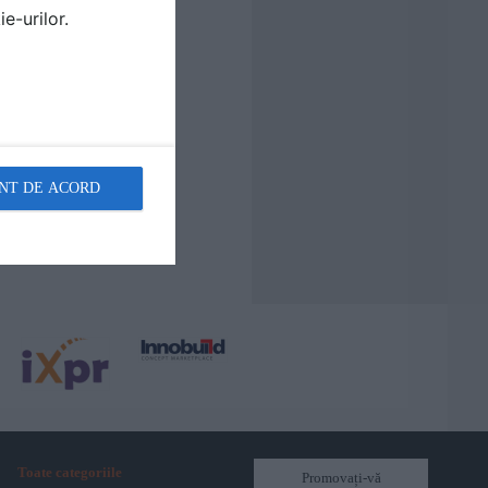
e-urilor.
NT DE ACORD
Toate categoriile
Promovați-vă