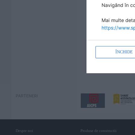
Navigând în con
Mai multe detal
https://www.sp
ÎNCHIDE
PARTENERI
Despre noi
Produse de constructii