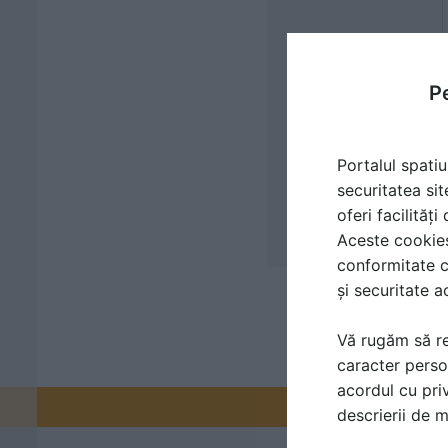
Pe
Portalul spatiu
securitatea sit
oferi facilităț
Aceste cookies 
conformitate c
și securitate a
Vă rugăm să re
caracter perso
acordul cu priv
Promovați-v
descrierii de 