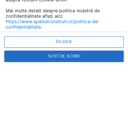
Mai multe detalii despre politica noastră de
confidențialitate aflați aici:
https://www.spatiulconstruit.ro/politica-de-
confidentialitate
.
ÎNCHIDE
garnituri de etansare, etansare cabluri, etansare
tevi, module de etansare
SUNT DE ACORD
Promovați-vă produsele și serviciile pe
SpatiulConstruit.ro!