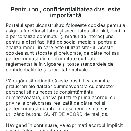
Pentru noi, confidențialitatea dvs. este
FĂ-ȚI CONT
LOGIN
importantă
CUM SE FACE
Portalul spatiulconstruit.ro folosește cookies pentru a
asigura funcționalitatea și securitatea site-ului, pentru
a personaliza conținutul și modul de interacțiune,
pentru a oferi facilități de social media și pentru a
analiza modul în care este utilizat site-ul. Aceste
Video
EȘTI AICI:
cookies sunt stocate și prelucrate, de către noi sau
partenerii noștri în conformitate cu toate
Instalare rama Roxtec C ComShelt
reglementările în vigoare și toate standardele de
confidențialitate și securitate actuale.
11 afisari
Vă rugăm să rețineți că este posibil ca anumite
prelucrări ale datelor dumneavoastră cu caracter
personal să nu necesite consimțământul
dumneavoastră, dar vă puteți exprima acordul cu
privire la prelucrarea realizată de către noi și
partenerii noștri conform descrierii de mai sus
utilizând butonul SUNT DE ACORD de mai jos.
Navigând în continuare, vă exprimați acordul implicit
asupra folosirii cookie-urilor.