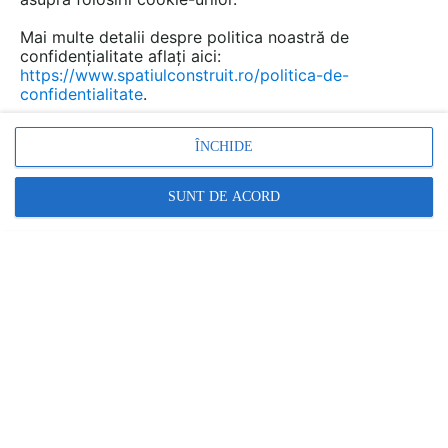
Mai multe detalii despre politica noastră de
confidențialitate aflați aici:
https://www.spatiulconstruit.ro/politica-de-
confidentialitate
.
ÎNCHIDE
SUNT DE ACORD
Centrale pe lemne, Incalzire in pardoseala, Incalzire
locuinta
Promovați-vă produsele și serviciile pe
SpatiulConstruit.ro!