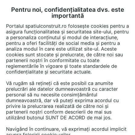
Pentru noi, confidențialitatea dvs. este
FĂ-ȚI CONT
LOGIN
importantă
CUM SE FACE
Portalul spatiulconstruit.ro folosește cookies pentru a
asigura funcționalitatea și securitatea site-ului, pentru
a personaliza conținutul și modul de interacțiune,
pentru a oferi facilități de social media și pentru a
analiza modul în care este utilizat site-ul. Aceste
Video
EȘTI AICI:
cookies sunt stocate și prelucrate, de către noi sau
partenerii noștri în conformitate cu toate
Instalare centrala pe leme + incalzire in
reglementările în vigoare și toate standardele de
pardoseala
confidențialitate și securitate actuale.
Vă rugăm să rețineți că este posibil ca anumite
375 afisari
prelucrări ale datelor dumneavoastră cu caracter
personal să nu necesite consimțământul
dumneavoastră, dar vă puteți exprima acordul cu
privire la prelucrarea realizată de către noi și
partenerii noștri conform descrierii de mai sus
utilizând butonul SUNT DE ACORD de mai jos.
Navigând în continuare, vă exprimați acordul implicit
asupra folosirii cookie-urilor.