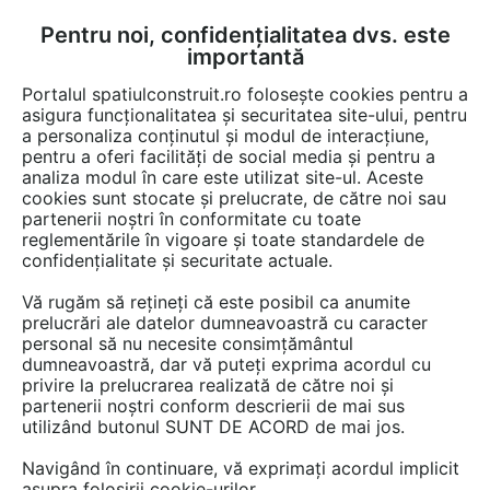
Pentru noi, confidențialitatea dvs. este
FĂ-ȚI CONT
LOGIN
importantă
CUM SE FACE
Portalul spatiulconstruit.ro folosește cookies pentru a
asigura funcționalitatea și securitatea site-ului, pentru
a personaliza conținutul și modul de interacțiune,
pentru a oferi facilități de social media și pentru a
analiza modul în care este utilizat site-ul. Aceste
Video
EȘTI AICI:
cookies sunt stocate și prelucrate, de către noi sau
partenerii noștri în conformitate cu toate
Inlocuire tronson de teava PEXGOL in
reglementările în vigoare și toate standardele de
lungime de 27 metri
confidențialitate și securitate actuale.
Vă rugăm să rețineți că este posibil ca anumite
101 afisari
prelucrări ale datelor dumneavoastră cu caracter
personal să nu necesite consimțământul
dumneavoastră, dar vă puteți exprima acordul cu
privire la prelucrarea realizată de către noi și
partenerii noștri conform descrierii de mai sus
utilizând butonul SUNT DE ACORD de mai jos.
Navigând în continuare, vă exprimați acordul implicit
asupra folosirii cookie-urilor.