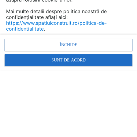
Mai multe detalii despre politica noastră de
confidențialitate aflați aici:
https://www.spatiulconstruit.ro/politica-de-
confidentialitate
.
ÎNCHIDE
SUNT DE ACORD
Promovați-vă produsele și serviciile pe
SpatiulConstruit.ro!