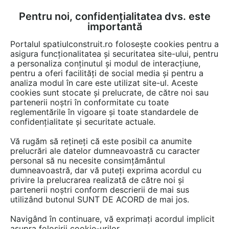
Pentru noi, confidențialitatea dvs. este
FĂ-ȚI CONT
LOGIN
importantă
CUM SE FACE
Portalul spatiulconstruit.ro folosește cookies pentru a
asigura funcționalitatea și securitatea site-ului, pentru
a personaliza conținutul și modul de interacțiune,
pentru a oferi facilități de social media și pentru a
analiza modul în care este utilizat site-ul. Aceste
Video
EȘTI AICI:
cookies sunt stocate și prelucrate, de către noi sau
partenerii noștri în conformitate cu toate
Incalzire/ racire in pardoseala si perete
reglementările în vigoare și toate standardele de
de la Rehau
confidențialitate și securitate actuale.
Vă rugăm să rețineți că este posibil ca anumite
399 afisari
prelucrări ale datelor dumneavoastră cu caracter
personal să nu necesite consimțământul
dumneavoastră, dar vă puteți exprima acordul cu
privire la prelucrarea realizată de către noi și
partenerii noștri conform descrierii de mai sus
utilizând butonul SUNT DE ACORD de mai jos.
Navigând în continuare, vă exprimați acordul implicit
asupra folosirii cookie-urilor.