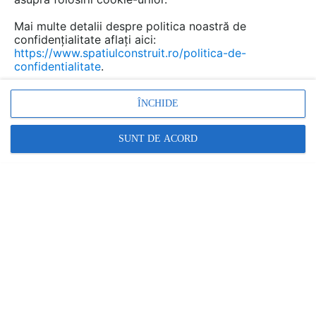
Mai multe detalii despre politica noastră de
confidențialitate aflați aici:
https://www.spatiulconstruit.ro/politica-de-
confidentialitate
.
ÎNCHIDE
Incalzire in perete, Racire in perete, I
nstalatii de
SUNT DE ACORD
incalzire, Instalatii
de racire
Promovați-vă produsele și serviciile pe
SpatiulConstruit.ro!